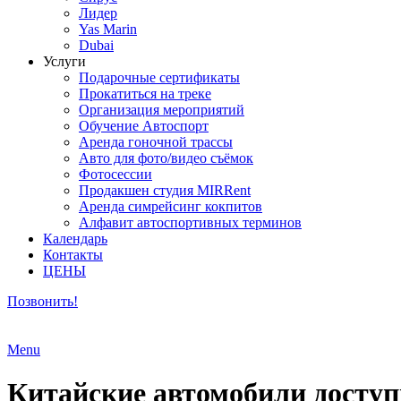
Лидер
Yas Marin
Dubai
Услуги
Подарочные сертификаты
Прокатиться на треке
Организация мероприятий
Обучение Автоспорт
Аренда гоночной трассы
Авто для фото/видео съёмок
Фотосессии
Продакшен студия MIRRent
Аренда симрейсинг кокпитов
Алфавит автоспортивных терминов
Календарь
Контакты
ЦЕНЫ
Позвонить!
Menu
Китайские автомобили доступн