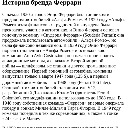
История бренда Феррари
С начала 1920-х годов Энцо Феррари был гонщиком и
продавцом автомобилей «Альфа-Ромео». В 1929 году «Альфа-
Ромео» из-за финансовых трудностей вынуждена была
прекратить участие в автогонках, и Энцо Феррари основал
гоночную команду «Скудерия Феррари» (Scuderia Ferrari); она
продолжала использовать автомобили «Альфа-Ромео», но
была финансово независимой. В 1939 году Энцо Ферра́ри
порвал отношения с «Альфа-Ромео» и основал свою
компанию Auto Avio Costruzioni; она начала производить
авиационные моторы, а с началом Второй мировой
войны — шлифовальные станки и другое промышленное
оборудование. Первый гоночный автомобиль компания
выпустила только в марте 1947 года (125 S), а первый
дорожный автомобиль — в 1948 году (Ferrari 166 Inter)
.
Основой этих автомобилей стал двигатель V12,
разработанный Джоаккино Коломбо (
двигатель Ferrari
Colombo
), его модификации использовались до 1988 года. В
1948 году собственная команда «Феррари» впервые одержала
победу в гонках Милле-Милья и Тарга-Флорио. В 1949 году
команда победила в тех же соревнованиях, а также в гонке
«24 часа Ле-Мана».