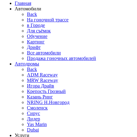
Главная
Автомобили
Back
На гоночной трассе
в Городе
Для съёмок
Обучение
Картинг
Дрифт
Все автомобили
Продажа гоночных автомобилей
Автодромы
Back
ADM Raceway
MRW Raceway
Игора Драйв
Крепость Грозный
Казань Ринг
NRING Н.Новгород
Смоленск
Сирус
Лидер
Yas Marin
Dubai
Услуги