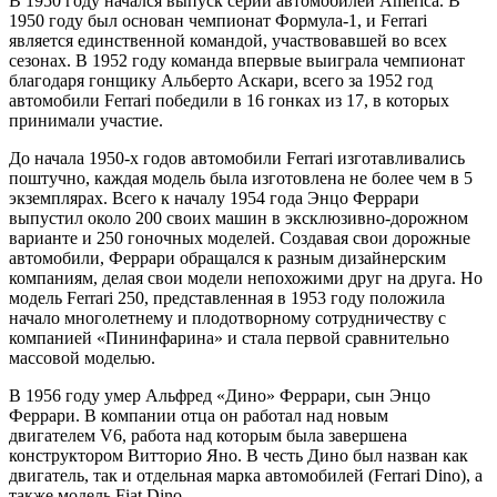
В 1950 году начался выпуск серии автомобилей America. В
1950 году был основан чемпионат Формула-1, и Ferrari
является единственной командой, участвовавшей во всех
сезонах. В 1952 году команда впервые выиграла чемпионат
благодаря гонщику Альберто Аскари, всего за 1952 год
автомобили Ferrari победили в 16 гонках из 17, в которых
принимали участие.
До начала 1950-х годов автомобили Ferrari изготавливались
поштучно, каждая модель была изготовлена не более чем в 5
экземплярах. Всего к началу 1954 года Энцо Феррари
выпустил около 200 своих машин в эксклюзивно-дорожном
варианте и 250 гоночных моделей. Создавая свои дорожные
автомобили, Феррари обращался к разным дизайнерским
компаниям, делая свои модели непохожими друг на друга. Но
модель Ferrari 250, представленная в 1953 году положила
начало многолетнему и плодотворному сотрудничеству с
компанией «Пининфарина» и стала первой сравнительно
массовой моделью.
В 1956 году умер Альфред «Дино» Феррари, сын Энцо
Феррари. В компании отца он работал над новым
двигателем V6, работа над которым была завершена
конструктором Витторио Яно. В честь Дино был назван как
двигатель, так и отдельная марка автомобилей (Ferrari Dino), а
также модель Fiat Dino.