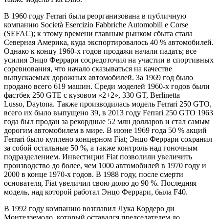
В 1960 году Ferrari была реорганизована в публичную
компанию Società Esercizio Fabbriche Automobili e Corse
(SEFAC); к этому времени главным рынком сбыта стала
Северная Америка, куда экспортировалось 40 % автомобилей.
Однако к концу 1960-х годов продажи начали падать; все
усилия Энцо Феррари сосредоточил на участии в спортивных
соревнования, что начало сказываться на качестве
выпускаемых дорожных автомобилей. За 1969 год было
продано всего 619 машин. Среди моделей 1960-х годов были
фастбек 250 GTE с кузовом «2+2», 330 GT, Berlinetta
Lusso, Daytona. Также производилась модель Ferrari 250 GTO,
всего их было выпущено 39, в 2013 году Ferrari 250 GTO 1963
года был продан за рекордные 52 млн долларов и стал самым
дорогим автомобилем в мире. В июне 1969 года 50 % акций
Ferrari было куплено концерном Fiat; Энцо Феррари сохранил
за собой остальные 50 %, а также контроль над гоночным
подразделением. Инвестиции Fiat позволили увеличить
производство до более, чем 1000 автомобилей в 1970 году и
2000 в конце 1970-х годов. В 1988 году, после смерти
основателя, Fiat увеличил свою долю до 90 %. Последняя
модель, над которой работал Энцо Феррари, была F40.
В 1992 году компанию возглавил Лука Кордеро ди
Монтедземоло, который оставался председателем до