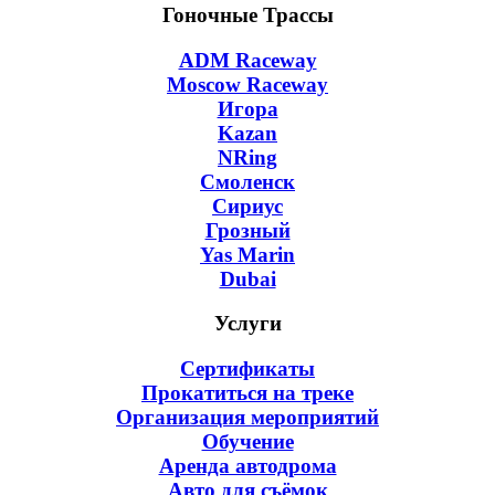
Гоночные Трассы
ADM Raceway
Moscow Raceway
Игора
Kazan
NRing
Смоленск
Сириус
Грозный
Yas Marin
Dubai
Услуги
Сертификаты
Прокатиться на треке
Организация мероприятий
Обучение
Аренда автодрома
Авто для съёмок