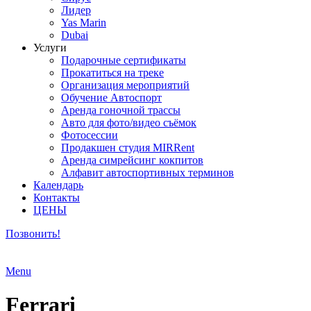
Лидер
Yas Marin
Dubai
Услуги
Подарочные сертификаты
Прокатиться на треке
Организация мероприятий
Обучение Автоспорт
Аренда гоночной трассы
Авто для фото/видео съёмок
Фотосессии
Продакшен студия MIRRent
Аренда симрейсинг кокпитов
Алфавит автоспортивных терминов
Календарь
Контакты
ЦЕНЫ
Позвонить!
Menu
Ferrari