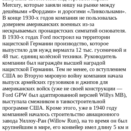
Mercury, которые заняли нишу на рынке между
дешёвыми «Фордами» и дорогими «Линкольнами».
В конце 1930-х годов компания не пользовалась
доверием американских военных из-за
нескрываемых пронацистских симпатий основателя.
В 1930-х годах Ford построил на территории
нацистской Германии производство, которое
выпустило для нужд вермахта 12 тыс. гусеничной и
48 тыс. единиц колёсной техники. Руководитель
компании был награждён высшей наградой
нацистской Германии. Тем не менее, со вступлением
США во Вторую мировую войну компания начала
выпуск армейских грузовиков и джипов для
американских войск (уже не своей конструкции —
Ford GPW был адаптированной версией Willys MB),
выступала смежником в танкостроительной
программе США. Кроме этого, уже в 1940 году
компанией началось строительство авиационного
завода Уиллоу-Ран (Willow Run), на то время он был
крупнейшим в мире, его конвейер имел длину 5 км и