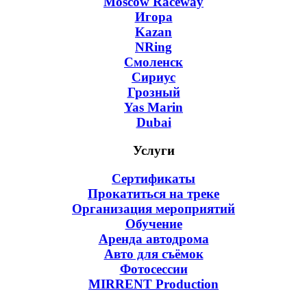
Moscow Raceway
Игора
Kazan
NRing
Смоленск
Сириус
Грозный
Yas Marin
Dubai
Услуги
Сертификаты
Прокатиться на треке
Организация мероприятий
Обучение
Аренда автодрома
Авто для съёмок
Фотосессии
MIRRENT Production