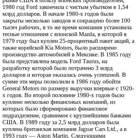
рынке США в пользу японских производителей,
1980 год Ford закончила с чистым убытком в 1,54
млрд долларов. В начале 1980-х годов были
закрыты несколько заводов и сокращено более 100
тысяч рабочих, в то же время компания установила
тесные отношения с японской Mazda, в которой в
1979 году был куплен 25-процентный пакет акций, а
также корейской Kia Motors, было расширено
производство автомобилей в Мексике. В 1985 году
была представлена модель Ford Taurus, на
разработку которой было потрачено 3 млрд
долларов и которая оказалась очень успешной. В
сумме эти меры позволили в 1986 году обойти
General Motors по размеру выручки впервые с 1920-
х годов. Во второй половине 1980-х годов было
куплено несколько финансовых компаний, из
которых было сформировано финансовое
подразделение, сравнимое с крупнейшими банками
США. В 1989 году за 2,5 млрд долларов была
куплена британская компания Jaguar Cars Ltd., а в
1993 году — Aston Martin. Следующими