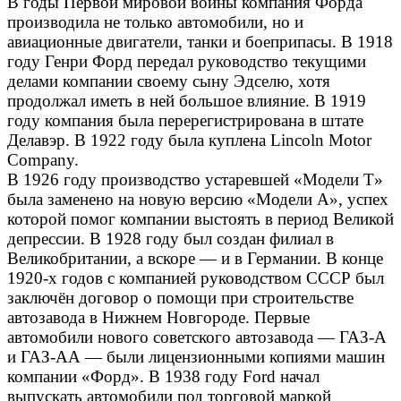
В годы Первой мировой войны компания Форда
производила не только автомобили, но и
авиационные двигатели, танки и боеприпасы. В 1918
году Генри Форд передал руководство текущими
делами компании своему сыну Эдселю, хотя
продолжал иметь в ней большое влияние. В 1919
году компания была перерегистрирована в штате
Делавэр. В 1922 году была куплена Lincoln Motor
Company.
В 1926 году производство устаревшей «Модели Т»
была заменено на новую версию «Модели А», успех
которой помог компании выстоять в период Великой
депрессии. В 1928 году был создан филиал в
Великобритании, а вскоре — и в Германии. В конце
1920-х годов с компанией руководством СССР был
заключён договор о помощи при строительстве
автозавода в Нижнем Новгороде. Первые
автомобили нового советского автозавода — ГАЗ-А
и ГАЗ-АА — были лицензионными копиями машин
компании «Форд». В 1938 году Ford начал
выпускать автомобили под торговой маркой