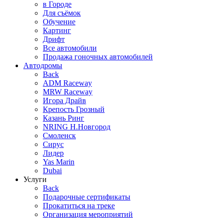
в Городе
Для съёмок
Обучение
Картинг
Дрифт
Все автомобили
Продажа гоночных автомобилей
Автодромы
Back
ADM Raceway
MRW Raceway
Игора Драйв
Крепость Грозный
Казань Ринг
NRING Н.Новгород
Смоленск
Сирус
Лидер
Yas Marin
Dubai
Услуги
Back
Подарочные сертификаты
Прокатиться на треке
Организация мероприятий