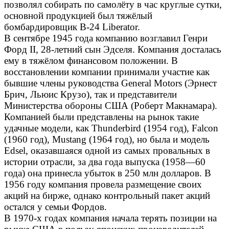
позволял собирать по самолёту в час круглые сутки,
основной продукцией был тяжёлый
бомбардировщик B-24 Liberator.
В сентябре 1945 года компанию возглавил Генри
Форд II, 28-летний сын Эдселя. Компания досталась
ему в тяжёлом финансовом положении. В
восстановлении компании принимали участие как
бывшие члены руководства General Motors (Эрнест
Брич, Льюис Крузо), так и представители
Министерства обороны США (Роберт Макнамара).
Компанией были представлены на рынок такие
удачные модели, как Thunderbird (1954 год), Falcon
(1960 год), Mustang (1964 год), но была и модель
Edsel, оказавшаяся одной из самых провальных в
истории отрасли, за два года выпуска (1958—60
года) она принесла убыток в 250 млн долларов. В
1956 году компания провела размещение своих
акций на бирже, однако контрольный пакет акций
остался у семьи Фордов.
В 1970-х годах компания начала терять позиции на