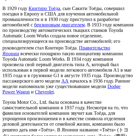
В 1929 году
Киитиро Тоёда
, сын Сакити Тоёды, совершил
поездки в Европу и США для изучения автомобильной
промышленности и в 1930 году приступил к разработке
автомобилей с
бензиновым двигателем
. В 1933 году компания
по производству автоматических ткацких станков Toyoda
Automatic Loom Works создала новое отделение,
специализирующееся на производстве автомобилей; его
руководителем стал Киитиро Тоёда
.
Правительство
Японии
всячески поощряло такую инициативу компании
Toyoda Automatic Loom Works. В 1934 году компания
произвела свой первый двигатель типа А, который был
использован в первой модели легкового автомобиля А1 в мае
1935 года и в грузовике G1 в августе 1935 года. Производство
пассажирского авто модели
АА
началось в 1936 году. Ранние
модели напоминали уже существовавшие модели
Dodge
Power Wagon
и
Chevrolet
.
Toyota Motor Co., Ltd. была основана в качестве
самостоятельной компании в 1937 году. Несмотря на то, что
фамилия основателей компании звучит как Тоёда, для
упрощения произношения и в качестве символа отделения
деловой деятельности от семейной жизни, компании было
решено дать имя «Тоёта». В Японии название «Тоёта» (トヨ