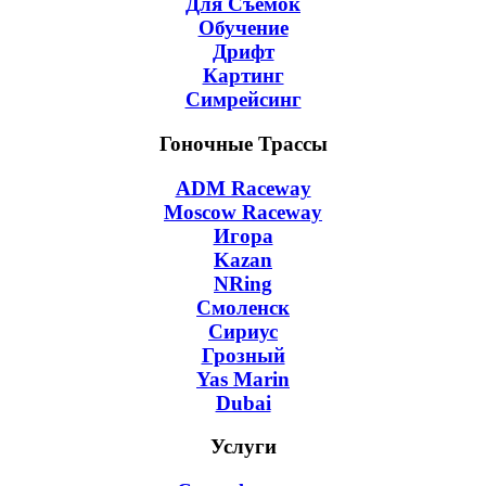
Для Съёмок
Обучение
Дрифт
Картинг
Симрейсинг
Гоночные Трассы
ADM Raceway
Moscow Raceway
Игора
Kazan
NRing
Смоленск
Сириус
Грозный
Yas Marin
Dubai
Услуги