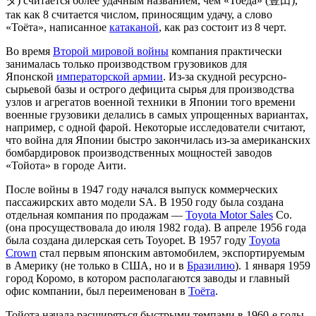
タ) считается более удачным названием, чем «Тоёда» (豊田),
так как 8 считается числом, приносящим удачу, а слово
«Тоёта», написанное
катаканой
, как раз состоит из 8 черт.
Во время
Второй мировой войны
компания практически
занималась только производством грузовиков для
Японской
императорской армии
. Из-за скудной ресурсно-
сырьевой базы и острого дефицита сырья для производства
узлов и агрегатов военной техники в Японии того времени
военные грузовики делались в самых упрощенных вариантах,
например, с одной фарой. Некоторые исследователи считают,
что война для Японии быстро закончилась из-за американских
бомбардировок производственных мощностей заводов
«Тойота» в городе Аити.
После войны в 1947 году начался выпуск коммерческих
пассажирских авто модели SA. В 1950 году была создана
отдельная компания по продажам —
Toyota Motor Sales
Co.
(она просуществовала до июля 1982 года). В апреле 1956 года
была создана дилерская сеть Toyopet. В 1957 году
Toyota
Crown
стал первым японским автомобилем, экспортируемым
в Америку (не только в США, но и в
Бразилию
). 1 января 1959
город Коромо, в котором располагаются заводы и главный
офис компании, был переименован в
Тоёта
.
Тойота начала расширяться быстрыми темпами в 1960-е годы.