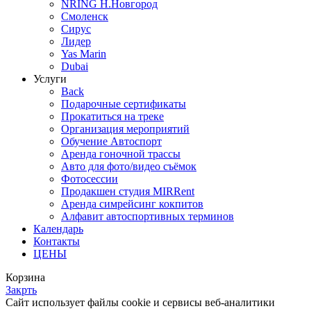
NRING Н.Новгород
Смоленск
Сирус
Лидер
Yas Marin
Dubai
Услуги
Back
Подарочные сертификаты
Прокатиться на треке
Организация мероприятий
Обучение Автоспорт
Аренда гоночной трассы
Авто для фото/видео съёмок
Фотосессии
Продакшен студия MIRRent
Аренда симрейсинг кокпитов
Алфавит автоспортивных терминов
Календарь
Контакты
ЦЕНЫ
Корзина
Закрть
Cайт использует файлы cookie и сервисы веб-аналитики