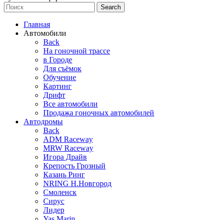
Search
Главная
Автомобили
Back
На гоночной трассе
в Городе
Для съёмок
Обучение
Картинг
Дрифт
Все автомобили
Продажа гоночных автомобилей
Автодромы
Back
ADM Raceway
MRW Raceway
Игора Драйв
Крепость Грозный
Казань Ринг
NRING Н.Новгород
Смоленск
Сирус
Лидер
Yas Marin