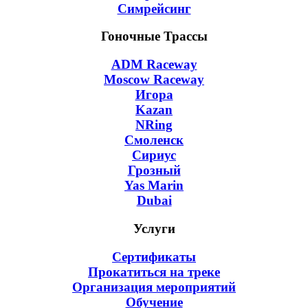
Симрейсинг
Гоночные Трассы
ADM Raceway
Moscow Raceway
Игора
Kazan
NRing
Смоленск
Сириус
Грозный
Yas Marin
Dubai
Услуги
Сертификаты
Прокатиться на треке
Организация мероприятий
Обучение