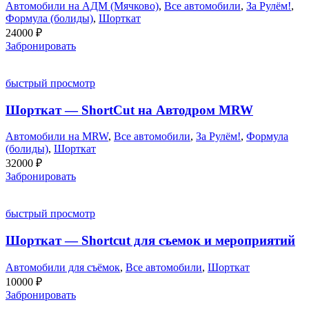
Автомобили на АДМ (Мячково)
,
Все автомобили
,
За Рулём!
,
Формула (болиды)
,
Шорткат
24000
₽
Забронировать
быстрый просмотр
Шорткат — ShortCut на Автодром MRW
Автомобили на MRW
,
Все автомобили
,
За Рулём!
,
Формула
(болиды)
,
Шорткат
32000
₽
Забронировать
быстрый просмотр
Шорткат — Shortcut для съемок и мероприятий
Автомобили для съёмок
,
Все автомобили
,
Шорткат
10000
₽
Забронировать