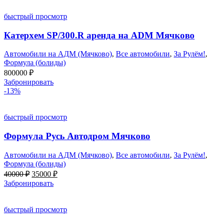
быстрый просмотр
Катерхем SP/300.R аренда на ADM Мячково
Автомобили на АДМ (Мячково)
,
Все автомобили
,
За Рулём!
,
Формула (болиды)
800000
₽
Забронировать
-13%
быстрый просмотр
Формула Русь Автодром Мячково
Автомобили на АДМ (Мячково)
,
Все автомобили
,
За Рулём!
,
Формула (болиды)
Первоначальная
Текущая
40000
₽
35000
₽
цена
цена:
Забронировать
составляла
35000 ₽.
40000 ₽.
быстрый просмотр