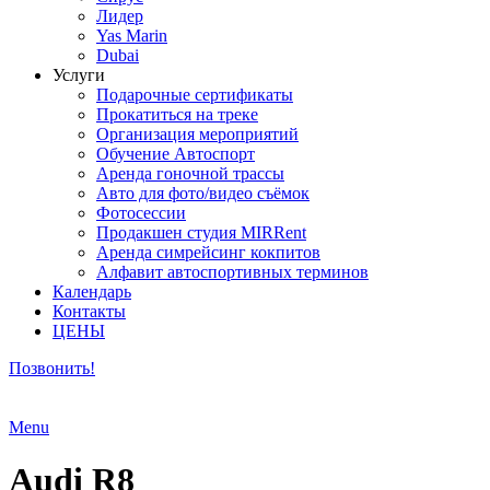
Лидер
Yas Marin
Dubai
Услуги
Подарочные сертификаты
Прокатиться на треке
Организация мероприятий
Обучение Автоспорт
Аренда гоночной трассы
Авто для фото/видео съёмок
Фотосессии
Продакшен студия MIRRent
Аренда симрейсинг кокпитов
Алфавит автоспортивных терминов
Календарь
Контакты
ЦЕНЫ
Позвонить!
Menu
Audi R8