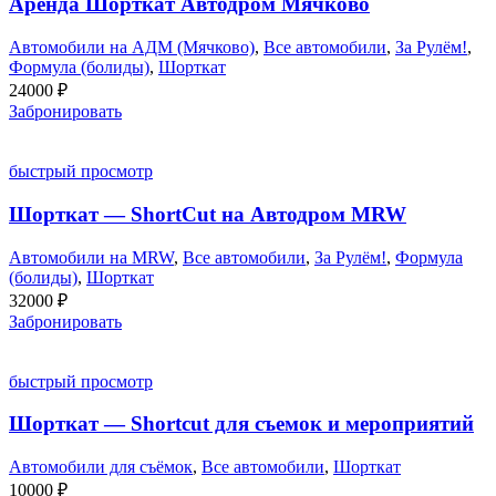
Аренда Шорткат Автодром Мячково
Автомобили на АДМ (Мячково)
,
Все автомобили
,
За Рулём!
,
Формула (болиды)
,
Шорткат
24000
₽
Забронировать
быстрый просмотр
Шорткат — ShortCut на Автодром MRW
Автомобили на MRW
,
Все автомобили
,
За Рулём!
,
Формула
(болиды)
,
Шорткат
32000
₽
Забронировать
быстрый просмотр
Шорткат — Shortcut для съемок и мероприятий
Автомобили для съёмок
,
Все автомобили
,
Шорткат
10000
₽