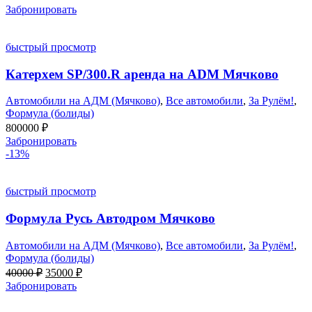
Забронировать
быстрый просмотр
Катерхем SP/300.R аренда на ADM Мячково
Автомобили на АДМ (Мячково)
,
Все автомобили
,
За Рулём!
,
Формула (болиды)
800000
₽
Забронировать
-13%
быстрый просмотр
Формула Русь Автодром Мячково
Автомобили на АДМ (Мячково)
,
Все автомобили
,
За Рулём!
,
Формула (болиды)
Первоначальная
Текущая
40000
₽
35000
₽
цена
цена:
Забронировать
составляла
35000 ₽.
40000 ₽.