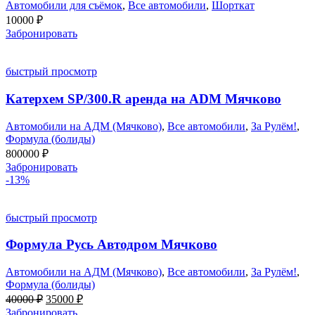
Автомобили для съёмок
,
Все автомобили
,
Шорткат
10000
₽
Забронировать
быстрый просмотр
Катерхем SP/300.R аренда на ADM Мячково
Автомобили на АДМ (Мячково)
,
Все автомобили
,
За Рулём!
,
Формула (болиды)
800000
₽
Забронировать
-13%
быстрый просмотр
Формула Русь Автодром Мячково
Автомобили на АДМ (Мячково)
,
Все автомобили
,
За Рулём!
,
Формула (болиды)
Первоначальная
Текущая
40000
₽
35000
₽
цена
цена:
Забронировать