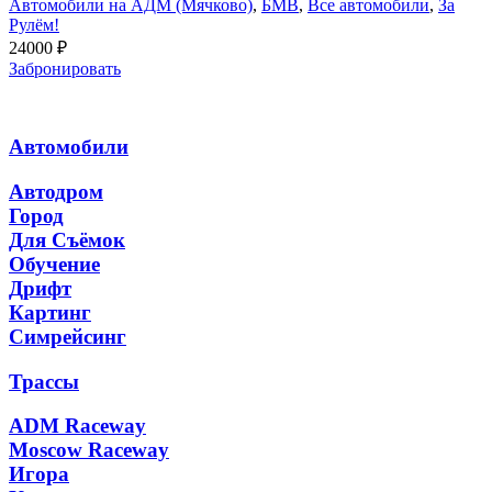
Автомобили на АДМ (Мячково)
,
БМВ
,
Все автомобили
,
За
Рулём!
24000
₽
Забронировать
Автомобили
Автодром
Город
Для Съёмок
Обучение
Дрифт
Картинг
Симрейсинг
Трассы
ADM Raceway
Moscow Raceway
Игора