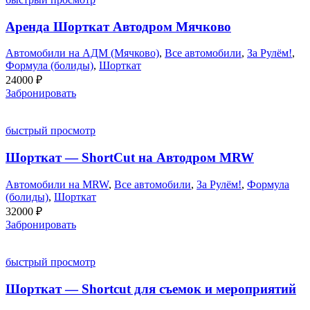
Аренда Шорткат Автодром Мячково
Автомобили на АДМ (Мячково)
,
Все автомобили
,
За Рулём!
,
Формула (болиды)
,
Шорткат
24000
₽
Забронировать
быстрый просмотр
Шорткат — ShortCut на Автодром MRW
Автомобили на MRW
,
Все автомобили
,
За Рулём!
,
Формула
(болиды)
,
Шорткат
32000
₽
Забронировать
быстрый просмотр
Шорткат — Shortcut для съемок и мероприятий