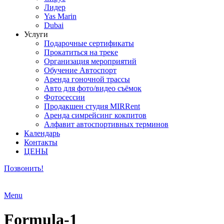
Лидер
Yas Marin
Dubai
Услуги
Подарочные сертификаты
Прокатиться на треке
Организация мероприятий
Обучение Автоспорт
Аренда гоночной трассы
Авто для фото/видео съёмок
Фотосессии
Продакшен студия MIRRent
Аренда симрейсинг кокпитов
Алфавит автоспортивных терминов
Календарь
Контакты
ЦЕНЫ
Позвонить!
Menu
Formula-1