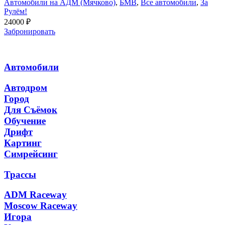
Автомобили на АДМ (Мячково)
,
БМВ
,
Все автомобили
,
За
Рулём!
24000
₽
Забронировать
Автомобили
Автодром
Город
Для Съёмок
Обучение
Дрифт
Картинг
Симрейсинг
Трассы
ADM Raceway
Moscow Raceway
Игора