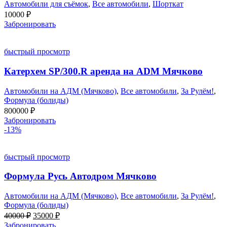
Автомобили для съёмок
,
Все автомобили
,
Шорткат
10000
₽
Забронировать
быстрый просмотр
Катерхем SP/300.R аренда на ADM Мячково
Автомобили на АДМ (Мячково)
,
Все автомобили
,
За Рулём!
,
Формула (болиды)
800000
₽
Забронировать
-13%
быстрый просмотр
Формула Русь Автодром Мячково
Автомобили на АДМ (Мячково)
,
Все автомобили
,
За Рулём!
,
Формула (болиды)
Первоначальная
Текущая
40000
₽
35000
₽
цена
цена:
Забронировать