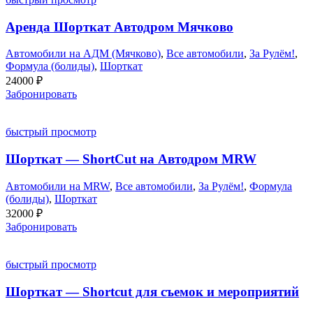
Аренда Шорткат Автодром Мячково
Автомобили на АДМ (Мячково)
,
Все автомобили
,
За Рулём!
,
Формула (болиды)
,
Шорткат
24000
₽
Забронировать
быстрый просмотр
Шорткат — ShortCut на Автодром MRW
Автомобили на MRW
,
Все автомобили
,
За Рулём!
,
Формула
(болиды)
,
Шорткат
32000
₽
Забронировать
быстрый просмотр
Шорткат — Shortcut для съемок и мероприятий