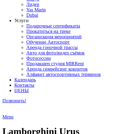
Лидер
Yas Marin
Dubai
Услуги
Подарочные сертификаты
Прокатиться на треке
Организация мероприятий
Обучение Автоспорт
Аренда гоночной трассы
Авто для фото/видео съёмок
Фотосессии
Продакшен студия MIRRent
Аренда симрейсинг кокпитов
Алфавит автоспортивных терминов
Календарь
Контакты
ЦЕНЫ
Позвонить!
Menu
Lamborghini Urus