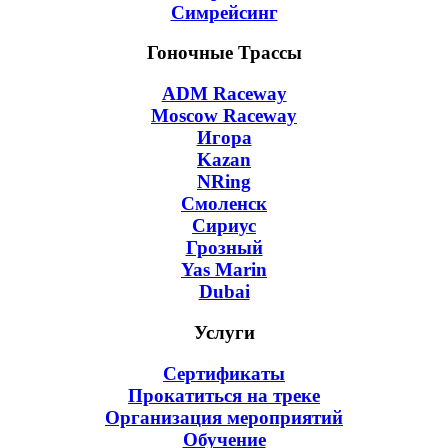
Симрейсинг
Гоночные Трассы
ADM Raceway
Moscow Raceway
Игора
Kazan
NRing
Смоленск
Сириус
Грозный
Yas Marin
Dubai
Услуги
Сертификаты
Прокатиться на треке
Организация мероприятий
Обучение