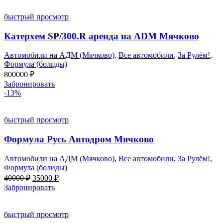
быстрый просмотр
Катерхем SP/300.R аренда на ADM Мячково
Автомобили на АДМ (Мячково)
,
Все автомобили
,
За Рулём!
,
Формула (болиды)
800000
₽
Забронировать
-13%
быстрый просмотр
Формула Русь Автодром Мячково
Автомобили на АДМ (Мячково)
,
Все автомобили
,
За Рулём!
,
Формула (болиды)
Первоначальная
Текущая
40000
₽
35000
₽
цена
цена:
Забронировать
составляла
35000 ₽.
40000 ₽.
быстрый просмотр