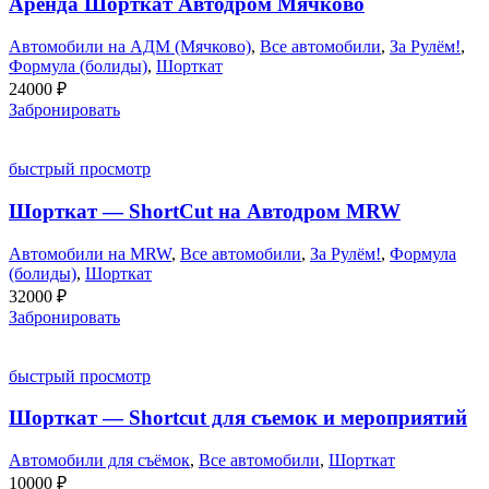
Аренда Шорткат Автодром Мячково
Автомобили на АДМ (Мячково)
,
Все автомобили
,
За Рулём!
,
Формула (болиды)
,
Шорткат
24000
₽
Забронировать
быстрый просмотр
Шорткат — ShortCut на Автодром MRW
Автомобили на MRW
,
Все автомобили
,
За Рулём!
,
Формула
(болиды)
,
Шорткат
32000
₽
Забронировать
быстрый просмотр
Шорткат — Shortcut для съемок и мероприятий
Автомобили для съёмок
,
Все автомобили
,
Шорткат
10000
₽