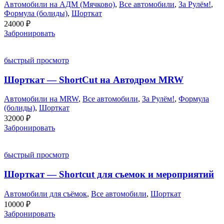
Автомобили на АДМ (Мячково)
,
Все автомобили
,
За Рулём!
,
Формула (болиды)
,
Шорткат
24000
₽
Забронировать
быстрый просмотр
Шорткат — ShortCut на Автодром MRW
Автомобили на MRW
,
Все автомобили
,
За Рулём!
,
Формула
(болиды)
,
Шорткат
32000
₽
Забронировать
быстрый просмотр
Шорткат — Shortcut для съемок и мероприятий
Автомобили для съёмок
,
Все автомобили
,
Шорткат
10000
₽
Забронировать