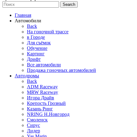
Search
Главная
Автомобили
Back
На гоночной трассе
в Городе
Для съёмок
Обучение
Картинг
Дрифт
Все автомобили
Продажа гоночных автомобилей
Автодромы
Back
ADM Raceway
MRW Raceway
Игора Драйв
Крепость Грозный
Казань Ринг
NRING Н.Новгород
Смоленск
Сирус
Лидер
Yas Marin