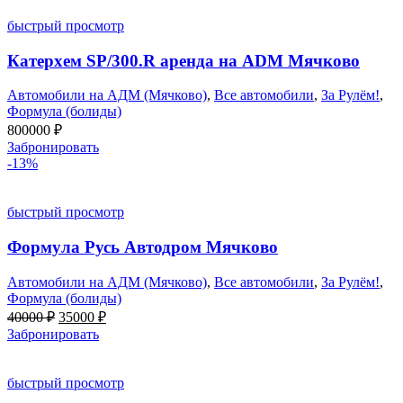
быстрый просмотр
Катерхем SP/300.R аренда на ADM Мячково
Автомобили на АДМ (Мячково)
,
Все автомобили
,
За Рулём!
,
Формула (болиды)
800000
₽
Забронировать
-13%
быстрый просмотр
Формула Русь Автодром Мячково
Автомобили на АДМ (Мячково)
,
Все автомобили
,
За Рулём!
,
Формула (болиды)
Первоначальная
Текущая
40000
₽
35000
₽
цена
цена:
Забронировать
составляла
35000 ₽.
40000 ₽.
быстрый просмотр