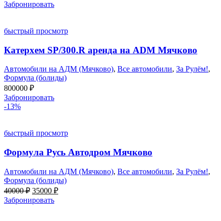
Забронировать
быстрый просмотр
Катерхем SP/300.R аренда на ADM Мячково
Автомобили на АДМ (Мячково)
,
Все автомобили
,
За Рулём!
,
Формула (болиды)
800000
₽
Забронировать
-13%
быстрый просмотр
Формула Русь Автодром Мячково
Автомобили на АДМ (Мячково)
,
Все автомобили
,
За Рулём!
,
Формула (болиды)
Первоначальная
Текущая
40000
₽
35000
₽
цена
цена:
Забронировать
составляла
35000 ₽.
40000 ₽.