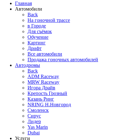
Главная
Автомобили
Back
На гоночной трассе
в Городе
Для съёмок
Обучение
Картинг
Дрифт
Все автомобили
Продажа гоночных автомобилей
Автодромы
Back
ADM Raceway
MRW Raceway
Игора Драйв
Крепость Грозный
Казань Ринг
NRING Н.Новгород
Смоленск
Сирус
Лидер
Yas Marin
Dubai
Услуги