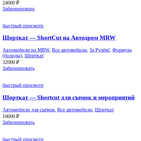
24000
₽
Забронировать
быстрый просмотр
Шорткат — ShortCut на Автодром MRW
Автомобили на MRW
,
Все автомобили
,
За Рулём!
,
Формула
(болиды)
,
Шорткат
32000
₽
Забронировать
быстрый просмотр
Шорткат — Shortcut для съемок и мероприятий
Автомобили для съёмок
,
Все автомобили
,
Шорткат
10000
₽
Забронировать
быстрый просмотр