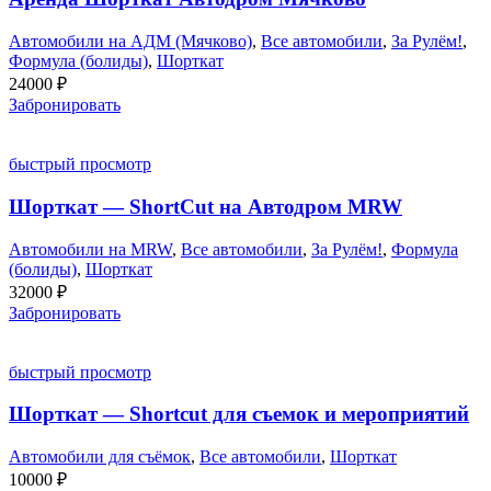
Автомобили на АДМ (Мячково)
,
Все автомобили
,
За Рулём!
,
Формула (болиды)
,
Шорткат
24000
₽
Забронировать
быстрый просмотр
Шорткат — ShortCut на Автодром MRW
Автомобили на MRW
,
Все автомобили
,
За Рулём!
,
Формула
(болиды)
,
Шорткат
32000
₽
Забронировать
быстрый просмотр
Шорткат — Shortcut для съемок и мероприятий
Автомобили для съёмок
,
Все автомобили
,
Шорткат
10000
₽