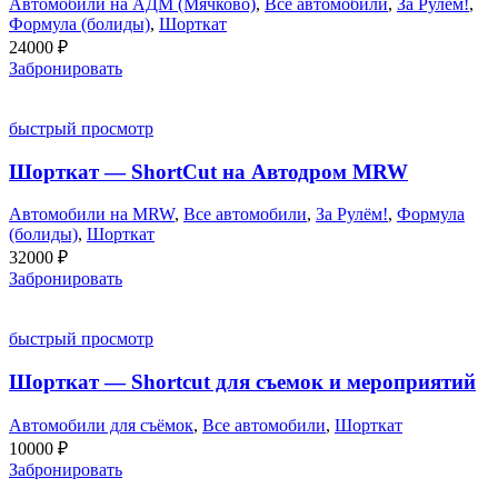
Автомобили на АДМ (Мячково)
,
Все автомобили
,
За Рулём!
,
Формула (болиды)
,
Шорткат
24000
₽
Забронировать
быстрый просмотр
Шорткат — ShortCut на Автодром MRW
Автомобили на MRW
,
Все автомобили
,
За Рулём!
,
Формула
(болиды)
,
Шорткат
32000
₽
Забронировать
быстрый просмотр
Шорткат — Shortcut для съемок и мероприятий
Автомобили для съёмок
,
Все автомобили
,
Шорткат
10000
₽
Забронировать