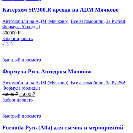
Катерхем SP/300.R аренда на ADM Мячково
Автомобили на АДМ (Мячково)
,
Все автомобили
,
За Рулём!
,
Формула (болиды)
800000
₽
Забронировать
-13%
быстрый просмотр
Формула Русь Автодром Мячково
Автомобили на АДМ (Мячково)
,
Все автомобили
,
За Рулём!
,
Формула (болиды)
Первоначальная
Текущая
40000
₽
35000
₽
цена
цена:
Забронировать
составляла
35000 ₽.
40000 ₽.
быстрый просмотр
Formula Русь (Alfa) для съемок и мероприятий