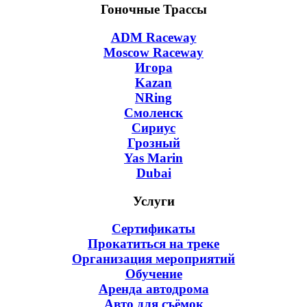
Гоночные Трассы
ADM Raceway
Moscow Raceway
Игора
Kazan
NRing
Смоленск
Сириус
Грозный
Yas Marin
Dubai
Услуги
Сертификаты
Прокатиться на треке
Организация мероприятий
Обучение
Аренда автодрома
Авто для съёмок