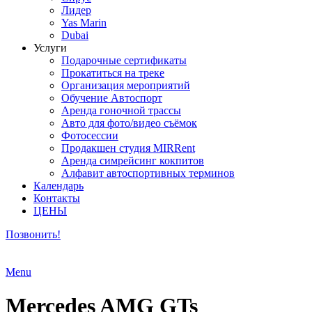
Лидер
Yas Marin
Dubai
Услуги
Подарочные сертификаты
Прокатиться на треке
Организация мероприятий
Обучение Автоспорт
Аренда гоночной трассы
Авто для фото/видео съёмок
Фотосессии
Продакшен студия MIRRent
Аренда симрейсинг кокпитов
Алфавит автоспортивных терминов
Календарь
Контакты
ЦЕНЫ
Позвонить!
Menu
Mercedes AMG GTs