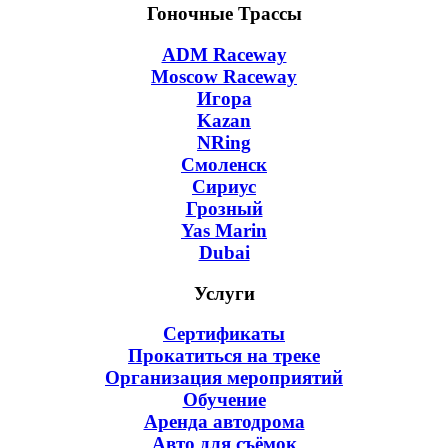
Гоночные Трассы
ADM Raceway
Moscow Raceway
Игора
Kazan
NRing
Смоленск
Сириус
Грозный
Yas Marin
Dubai
Услуги
Сертификаты
Прокатиться на треке
Организация мероприятий
Обучение
Аренда автодрома
Авто для съёмок