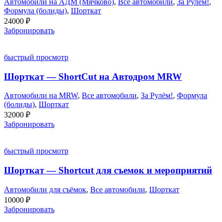
Автомобили на АДМ (Мячково)
,
Все автомобили
,
За Рулём!
,
Формула (болиды)
,
Шорткат
24000
₽
Забронировать
быстрый просмотр
Шорткат — ShortCut на Автодром MRW
Автомобили на MRW
,
Все автомобили
,
За Рулём!
,
Формула
(болиды)
,
Шорткат
32000
₽
Забронировать
быстрый просмотр
Шорткат — Shortcut для съемок и мероприятий
Автомобили для съёмок
,
Все автомобили
,
Шорткат
10000
₽
Забронировать