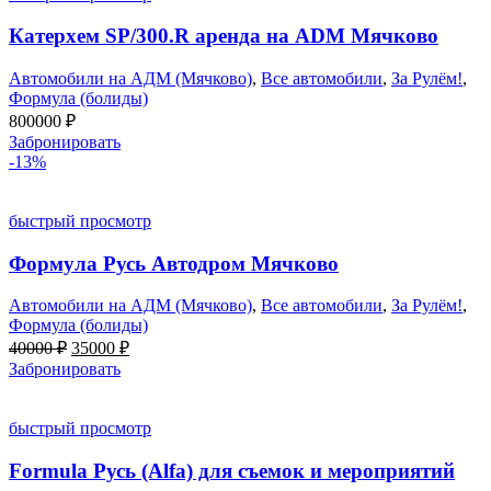
Катерхем SP/300.R аренда на ADM Мячково
Автомобили на АДМ (Мячково)
,
Все автомобили
,
За Рулём!
,
Формула (болиды)
800000
₽
Забронировать
-13%
быстрый просмотр
Формула Русь Автодром Мячково
Автомобили на АДМ (Мячково)
,
Все автомобили
,
За Рулём!
,
Формула (болиды)
Первоначальная
Текущая
40000
₽
35000
₽
цена
цена:
Забронировать
составляла
35000 ₽.
40000 ₽.
быстрый просмотр
Formula Русь (Alfa) для съемок и мероприятий