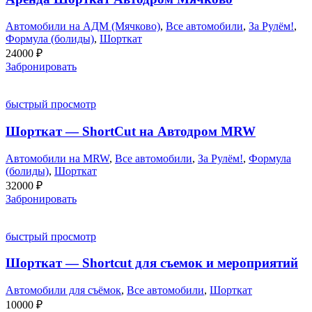
Автомобили на АДМ (Мячково)
,
Все автомобили
,
За Рулём!
,
Формула (болиды)
,
Шорткат
24000
₽
Забронировать
быстрый просмотр
Шорткат — ShortCut на Автодром MRW
Автомобили на MRW
,
Все автомобили
,
За Рулём!
,
Формула
(болиды)
,
Шорткат
32000
₽
Забронировать
быстрый просмотр
Шорткат — Shortcut для съемок и мероприятий
Автомобили для съёмок
,
Все автомобили
,
Шорткат
10000
₽