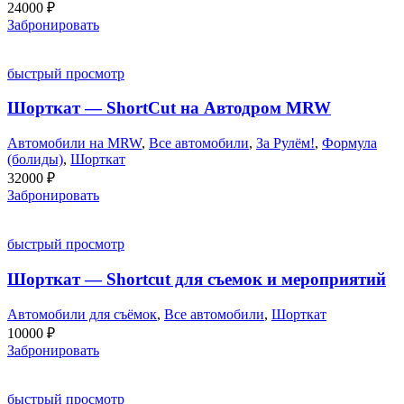
24000
₽
Забронировать
быстрый просмотр
Шорткат — ShortCut на Автодром MRW
Автомобили на MRW
,
Все автомобили
,
За Рулём!
,
Формула
(болиды)
,
Шорткат
32000
₽
Забронировать
быстрый просмотр
Шорткат — Shortcut для съемок и мероприятий
Автомобили для съёмок
,
Все автомобили
,
Шорткат
10000
₽
Забронировать
быстрый просмотр