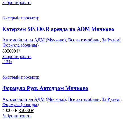
Забронировать
быстрый просмотр
Катерхем SP/300.R аренда на ADM Мячково
Автомобили на АДМ (Мячково)
,
Все автомобили
,
За Рулём!
,
Формула (болиды)
800000
₽
Забронировать
-13%
быстрый просмотр
Формула Русь Автодром Мячково
Автомобили на АДМ (Мячково)
,
Все автомобили
,
За Рулём!
,
Формула (болиды)
Первоначальная
Текущая
40000
₽
35000
₽
цена
цена:
Забронировать
составляла
35000 ₽.
40000 ₽.