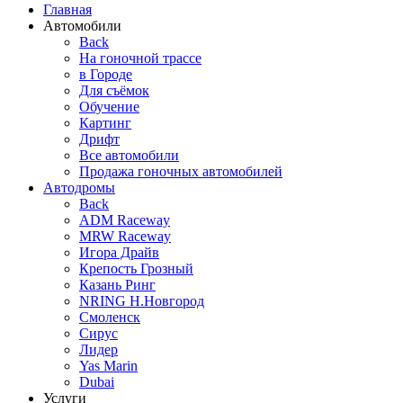
Главная
Автомобили
Back
На гоночной трассе
в Городе
Для съёмок
Обучение
Картинг
Дрифт
Все автомобили
Продажа гоночных автомобилей
Автодромы
Back
ADM Raceway
MRW Raceway
Игора Драйв
Крепость Грозный
Казань Ринг
NRING Н.Новгород
Смоленск
Сирус
Лидер
Yas Marin
Dubai
Услуги