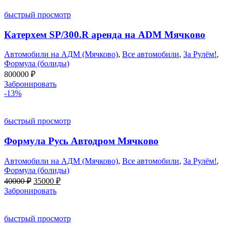
быстрый просмотр
Катерхем SP/300.R аренда на ADM Мячково
Автомобили на АДМ (Мячково)
,
Все автомобили
,
За Рулём!
,
Формула (болиды)
800000
₽
Забронировать
-13%
быстрый просмотр
Формула Русь Автодром Мячково
Автомобили на АДМ (Мячково)
,
Все автомобили
,
За Рулём!
,
Формула (болиды)
Первоначальная
Текущая
40000
₽
35000
₽
цена
цена:
Забронировать
составляла
35000 ₽.
40000 ₽.
быстрый просмотр