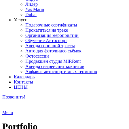
Лидер
Yas Marin
Dubai
Услуги
Подарочные сертификаты
Прокатиться на треке
Организация мероприятий
Обучение Автоспорт
Аренда гоночной трассы
Авто для фото/видео съёмок
Фотосессии
Продакшен студия MIRRent
Аренда симрейсинг кокпитов
Алфавит автоспортивных терминов
Календарь
Контакты
ЦЕНЫ
Позвонить!
Menu
Portfolio