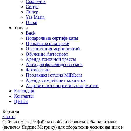
Смоленск
Сирус
Лидер
Yas Marin
Dubai
Услуги
Back
Подарочные сертификаты
Прокатиться на треке
Организация мероприятий
Обучение Автоспорт
Аренда гоночной трассы
Авто для фото/видео съёмок
Фотосессии
Продакшен студия MIRRent
Аренда симрейсинг кокпитов
Алфавит автоспортивных терминов
Календарь
Контакты
ЦЕНЫ
Корзина
Закрть
Cайт использует файлы cookie и сервисы веб-аналитики
(включая Яндекс.Метрику) для сбора технических данных и