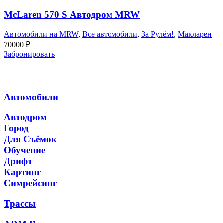
McLaren 570 S Автодром MRW
Автомобили на MRW
,
Все автомобили
,
За Рулём!
,
Макларен
70000
₽
Забронировать
Автомобили
Автодром
Город
Для Съёмок
Обучение
Дрифт
Картинг
Симрейсинг
Трассы