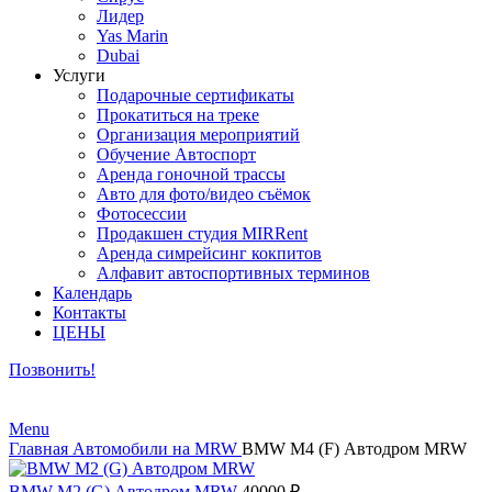
Лидер
Yas Marin
Dubai
Услуги
Подарочные сертификаты
Прокатиться на треке
Организация мероприятий
Обучение Автоспорт
Аренда гоночной трассы
Авто для фото/видео съёмок
Фотосессии
Продакшен студия MIRRent
Аренда симрейсинг кокпитов
Алфавит автоспортивных терминов
Календарь
Контакты
ЦЕНЫ
Позвонить!
Menu
Главная
Автомобили на MRW
BMW M4 (F) Автодром MRW
BMW M2 (G) Автодром MRW
40000
₽