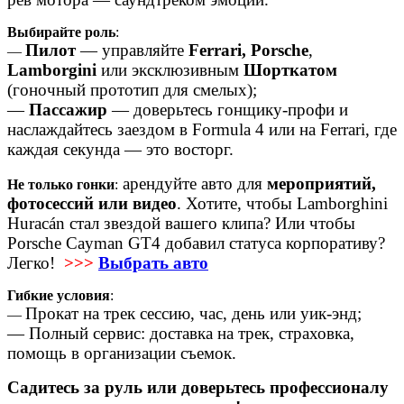
Выбирайте роль
:
Пилот
— управляйте
Ferrari,
Porsche
,
—
Lamborgini
или эксклюзивным
Шорткатом
(гоночный прототип для смелых);
—
Пассажир
— доверьтесь гонщику-профи и
наслаждайтесь заездом в Formula 4 или на Ferrari, где
каждая секунда — это восторг.
арендуйте авто для
мероприятий,
Не только гонки
:
фотосессий или видео
. Хотите, чтобы Lamborghini
Huracán стал звездой вашего клипа? Или чтобы
Porsche Cayman GT4 добавил статуса корпоративу?
Легко!
>>>
Выбрать авто
Гибкие условия
:
Прокат на трек сессию, час, день или уик-энд;
—
— Полный сервис: доставка на трек, страховка,
помощь в организации съемок.
Садитесь за руль или доверьтесь профессионалу