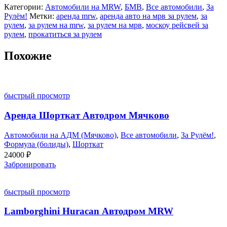
Категории:
Автомобили на MRW
,
БМВ
,
Все автомобили
,
За
Рулём!
Метки:
аренда mrw
,
аренда авто на мрв за рулем
,
за
рулем
,
за рулем на mrw
,
за рулем на мрв
,
москоу рейсвей за
рулем
,
прокатиться за рулем
Похожие
быстрый просмотр
Аренда Шорткат Автодром Мячково
Автомобили на АДМ (Мячково)
,
Все автомобили
,
За Рулём!
,
Формула (болиды)
,
Шорткат
24000
₽
Забронировать
быстрый просмотр
Lamborghini Huracan Автодром MRW