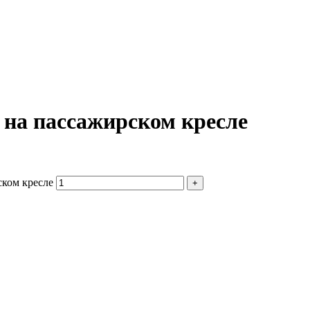
— на пассажирском кресле
рском кресле