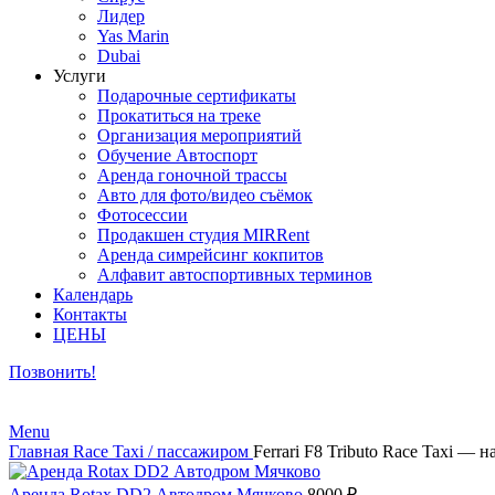
Лидер
Yas Marin
Dubai
Услуги
Подарочные сертификаты
Прокатиться на треке
Организация мероприятий
Обучение Автоспорт
Аренда гоночной трассы
Авто для фото/видео съёмок
Фотосессии
Продакшен студия MIRRent
Аренда симрейсинг кокпитов
Алфавит автоспортивных терминов
Календарь
Контакты
ЦЕНЫ
Позвонить!
Menu
Главная
Race Taxi / пассажиром
Ferrari F8 Tributo Race Taxi — 
Аренда Rotax DD2 Автодром Мячково
8000
₽