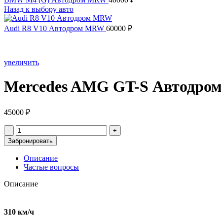
Назад к выбору авто
Audi R8 V10 Автодром MRW
60000
₽
увеличить
Mercedes AMG GT-S Автодр
45000
₽
Количество
товара
Забронировать
Mercedes
AMG
Описание
GT-
Частые вопросы
S
Автодром
Описание
MRW
310 км/ч