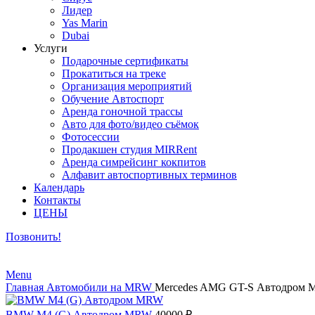
Лидер
Yas Marin
Dubai
Услуги
Подарочные сертификаты
Прокатиться на треке
Организация мероприятий
Обучение Автоспорт
Аренда гоночной трассы
Авто для фото/видео съёмок
Фотосессии
Продакшен студия MIRRent
Аренда симрейсинг кокпитов
Алфавит автоспортивных терминов
Календарь
Контакты
ЦЕНЫ
Позвонить!
Menu
Главная
Автомобили на MRW
Mercedes AMG GT-S Автодром
BMW M4 (G) Автодром MRW
40000
₽