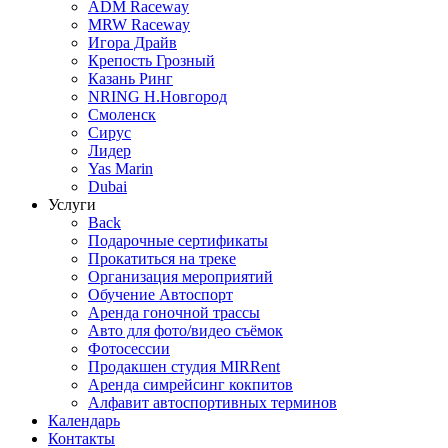
ADM Raceway
MRW Raceway
Игора Драйв
Крепость Грозный
Казань Ринг
NRING Н.Новгород
Смоленск
Сирус
Лидер
Yas Marin
Dubai
Услуги
Back
Подарочные сертификаты
Прокатиться на треке
Организация мероприятий
Обучение Автоспорт
Аренда гоночной трассы
Авто для фото/видео съёмок
Фотосессии
Продакшен студия MIRRent
Аренда симрейсинг кокпитов
Алфавит автоспортивных терминов
Календарь
Контакты