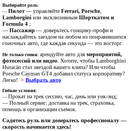
Выбирайте роль
:
Пилот
— управляйте
Ferrari,
Porsche
,
—
Lamborgini
или эксклюзивным
Шорткатом и
Formula 4
;
—
Пассажир
— доверьтесь гонщику-профи и
наслаждайтесь заездом на любом из понравившихся
гоночных авто, где каждая секунда — это восторг.
арендуйте авто для
мероприятий,
Не только гонки
:
фотосессий или видео
. Хотите, чтобы Lamborghini
Huracán стал звездой вашего клипа? Или чтобы
Porsche Cayman GT4 добавил статуса корпоративу?
Легко!
>
Выбрать авто
Гибкие условия
:
Прокат на трек сессию, час, день или уик-энд;
—
— Полный сервис: доставка на трек, страховка,
помощь в организации съемок.
Садитесь руль или доверьтесь профессионалу —
скорость начинается здесь!