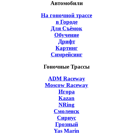
Автомобили
На гоночной трассе
в Городе
Для Съёмок
Обучение
Дрифт
Картинг
Симрейсинг
Гоночные Трассы
ADM Raceway
Moscow Raceway
Игора
Kazan
NRing
Смоленск
Сириус
Грозный
Yas Marin