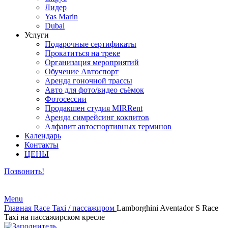
Лидер
Yas Marin
Dubai
Услуги
Подарочные сертификаты
Прокатиться на треке
Организация мероприятий
Обучение Автоспорт
Аренда гоночной трассы
Авто для фото/видео съёмок
Фотосессии
Продакшен студия MIRRent
Аренда симрейсинг кокпитов
Алфавит автоспортивных терминов
Календарь
Контакты
ЦЕНЫ
Позвонить!
Menu
Главная
Race Taxi / пассажиром
Lamborghini Aventador S Race
Taxi на пассажирском кресле