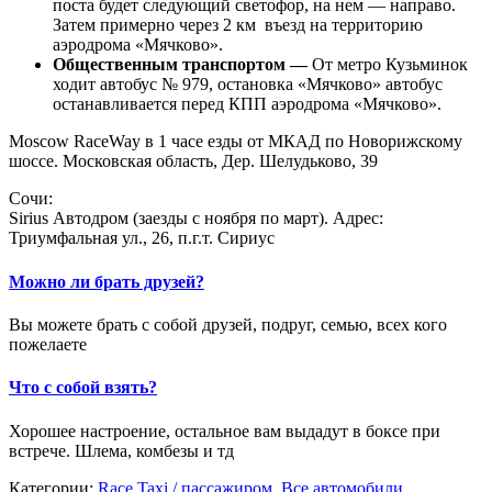
поста будет следующий светофор, на нем — направо.
Затем примерно через 2 км въезд на территорию
аэродрома «Мячково».
Общественным транспортом —
От метро Кузьминок
ходит автобус № 979, остановка «Мячково» автобус
останавливается перед КПП аэродрома «Мячково».
Moscow RaceWay в 1 часе езды от МКАД по Новорижскому
шоссе. Московская область, Дер. Шелудьково, 39
Сочи:
Sirius Автодром (заезды с ноября по март). Адрес:
Триумфальная ул., 26, п.г.т. Сириус
Можно ли брать друзей?
Вы можете брать с собой друзей, подруг, семью, всех кого
пожелаете
Что с собой взять?
Хорошее настроение, остальное вам выдадут в боксе при
встрече. Шлема, комбезы и тд
Категории:
Race Taxi / пассажиром
,
Все автомобили
,