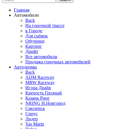
Главная
Автомобили
Back
На гоночной трассе
в Городе
Для съёмок
Обучение
Картинг
Дрифт
Все автомобили
Продажа гоночных автомобилей
Автодромы
Back
ADM Raceway
MRW Raceway
Игора Драйв
Крепость Грозный
Казань Ринг
NRING Н.Новгород
Смоленск
Сирус
Лидер
Yas Marin