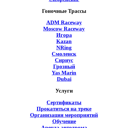
Гоночные Трассы
ADM Raceway
Moscow Raceway
Игора
Kazan
NRing
Смоленск
Сириус
Грозный
Yas Marin
Dubai
Услуги
Сертификаты
Прокатиться на треке
Организация мероприятий
Обучение
Аренда автодрома