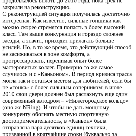
продолжалось вплоть до 2010 года, пока трек не
закрыли на реконструкцию.
С реконструкцией ситуация получилась достаточно
интересная. Как известно, сильные гонщики как
можно скорее стремятся попасть в более высокий
класс. Там выше конкуренция и гораздо сложнее
заезды, а значит, приходит прилагать больше
усилий. Но, в то же время, это действующий способ
не засиживаться в зоне комфорта, а
прогрессировать, перенимая опыт более
мастеровитых коллег. Примерно то же самое
случилось и с «Каньоном». В период кризиса трасса
могла так и остаться местом для любителей, если бы
не «гонка» с более сильным соперником: в июле
2010 свои двери должен был распахнуть еще один
современный автодром – «Нижегородское кольцо»
(оно же NRing). И чтобы не дать мощному
конкуренту обогнать местную спортивную
достопримечательность, в «Каньон» была
отправлена пара десятков единиц техники,
призванной в кратчайшие сроки (буквально за