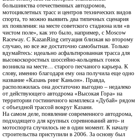
большинства отечественных автодромов,
мотоциклетных трасс и центров технических видов
спорта, то можно выявить два типичных сценария
их появления: на месте советского стадиона или «в
чистом поле», как это было, например, с Moscow
Raceway. С KazanRing ситуация близкая ко второму
случаю, но все же достаточно самобытная. Только
вдумайтесь: идеально асфальтированная трасса для
высокоскоростных шоссейно-кольцевых гонок
возникла на месте… старого песчаного карьера. К
слову, именно благодаря ему она получила еще одно
название «Казань ринг Каньон». Правда,
расположилась она достаточно выгодно – недалеко
от действующего автодрома «Высокая Гора» на
территории гостиничного комплекса «Дубай» рядом
с объездной трассой вокруг Казани.
На самом деле, появление современного автодрома,
подходящего для крупных соревнований авто- и
мотоспорта случилось не в один момент. К началу
строительства приступили в 2006. За основу был