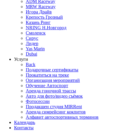
ADM Raceway
MRW Raceway
Игора Драйв
Крепость Грозный
Казань Ринг
NRING Н.Новгород
Смоленск
Сирус
Лидер
Yas Marin
Dubai
Услуги
Back
Подарочные сертификаты
Прокатиться на треке
Организация мероприятий
Обучение Автоспорт
Аренда гоночной трассы
Авто для фото/видео съёмок
Фотосессии
Продакшен студия MIRRent
Аренда симрейсинг кокпитов
Алфавит автоспортивных терминов
Календарь
Контакты