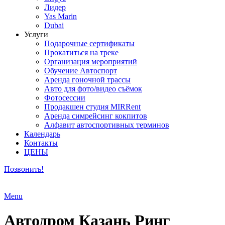
Лидер
Yas Marin
Dubai
Услуги
Подарочные сертификаты
Прокатиться на треке
Организация мероприятий
Обучение Автоспорт
Аренда гоночной трассы
Авто для фото/видео съёмок
Фотосессии
Продакшен студия MIRRent
Аренда симрейсинг кокпитов
Алфавит автоспортивных терминов
Календарь
Контакты
ЦЕНЫ
Позвонить!
Menu
Автодром Казань Ринг