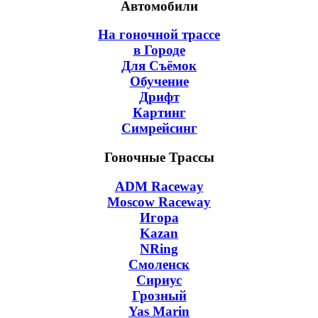
Автомобили
На гоночной трассе
в Городе
Для Съёмок
Обучение
Дрифт
Картинг
Симрейсинг
Гоночные Трассы
ADM Raceway
Moscow Raceway
Игора
Kazan
NRing
Смоленск
Сириус
Грозный
Yas Marin