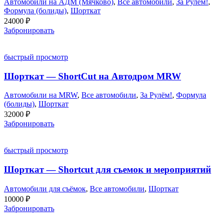
Автомобили на АДМ (Мячково)
,
Все автомобили
,
За Рулём!
,
Формула (болиды)
,
Шорткат
24000
₽
Забронировать
быстрый просмотр
Шорткат — ShortCut на Автодром MRW
Автомобили на MRW
,
Все автомобили
,
За Рулём!
,
Формула
(болиды)
,
Шорткат
32000
₽
Забронировать
быстрый просмотр
Шорткат — Shortcut для съемок и мероприятий
Автомобили для съёмок
,
Все автомобили
,
Шорткат
10000
₽
Забронировать