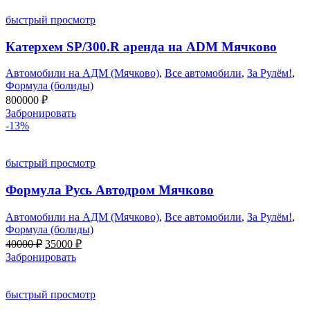
быстрый просмотр
Катерхем SP/300.R аренда на ADM Мячково
Автомобили на АДМ (Мячково)
,
Все автомобили
,
За Рулём!
,
Формула (болиды)
800000
₽
Забронировать
-13%
быстрый просмотр
Формула Русь Автодром Мячково
Автомобили на АДМ (Мячково)
,
Все автомобили
,
За Рулём!
,
Формула (болиды)
Первоначальная
Текущая
40000
₽
35000
₽
цена
цена:
Забронировать
составляла
35000 ₽.
40000 ₽.
быстрый просмотр