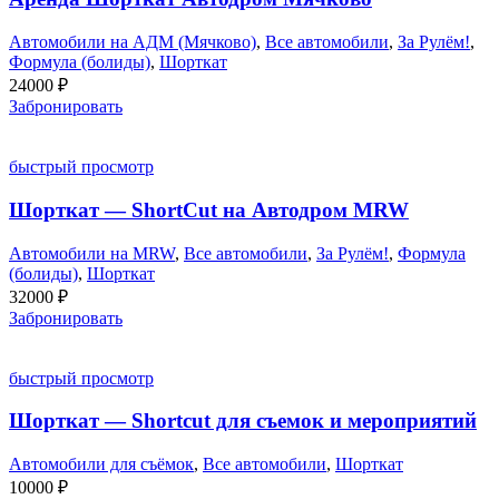
Автомобили на АДМ (Мячково)
,
Все автомобили
,
За Рулём!
,
Формула (болиды)
,
Шорткат
24000
₽
Забронировать
быстрый просмотр
Шорткат — ShortCut на Автодром MRW
Автомобили на MRW
,
Все автомобили
,
За Рулём!
,
Формула
(болиды)
,
Шорткат
32000
₽
Забронировать
быстрый просмотр
Шорткат — Shortcut для съемок и мероприятий
Автомобили для съёмок
,
Все автомобили
,
Шорткат
10000
₽