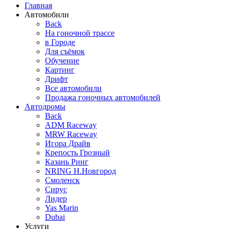
Главная
Автомобили
Back
На гоночной трассе
в Городе
Для съёмок
Обучение
Картинг
Дрифт
Все автомобили
Продажа гоночных автомобилей
Автодромы
Back
ADM Raceway
MRW Raceway
Игора Драйв
Крепость Грозный
Казань Ринг
NRING Н.Новгород
Смоленск
Сирус
Лидер
Yas Marin
Dubai
Услуги