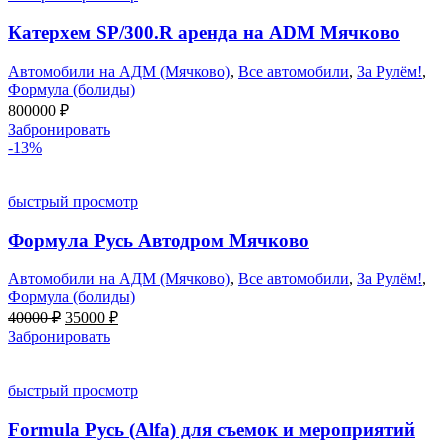
Катерхем SP/300.R аренда на ADM Мячково
Автомобили на АДМ (Мячково)
,
Все автомобили
,
За Рулём!
,
Формула (болиды)
800000
₽
Забронировать
-13%
быстрый просмотр
Формула Русь Автодром Мячково
Автомобили на АДМ (Мячково)
,
Все автомобили
,
За Рулём!
,
Формула (болиды)
Первоначальная
Текущая
40000
₽
35000
₽
цена
цена:
Забронировать
составляла
35000 ₽.
40000 ₽.
быстрый просмотр
Formula Русь (Alfa) для съемок и мероприятий