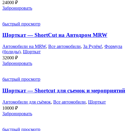
24000
₽
Забронировать
быстрый просмотр
Шорткат — ShortCut на Автодром MRW
Автомобили на MRW
,
Все автомобили
,
За Рулём!
,
Формула
(болиды)
,
Шорткат
32000
₽
Забронировать
быстрый просмотр
Шорткат — Shortcut для съемок и мероприятий
Автомобили для съёмок
,
Все автомобили
,
Шорткат
10000
₽
Забронировать
быстрый просмотр