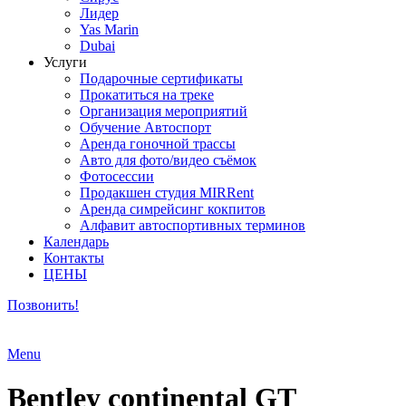
Лидер
Yas Marin
Dubai
Услуги
Подарочные сертификаты
Прокатиться на треке
Организация мероприятий
Обучение Автоспорт
Аренда гоночной трассы
Авто для фото/видео съёмок
Фотосессии
Продакшен студия MIRRent
Аренда симрейсинг кокпитов
Алфавит автоспортивных терминов
Календарь
Контакты
ЦЕНЫ
Позвонить!
Menu
Bentley continental GT