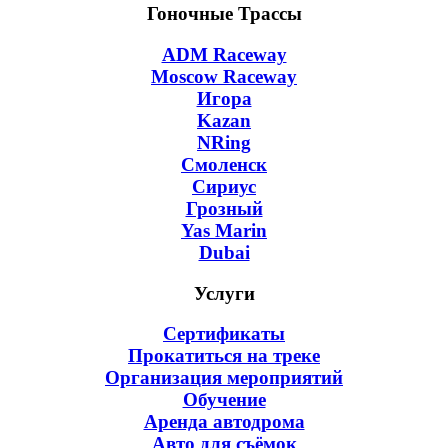
Гоночные Трассы
ADM Raceway
Moscow Raceway
Игора
Kazan
NRing
Смоленск
Сириус
Грозный
Yas Marin
Dubai
Услуги
Сертификаты
Прокатиться на треке
Организация мероприятий
Обучение
Аренда автодрома
Авто для съёмок