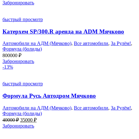
Забронировать
быстрый просмотр
Катерхем SP/300.R аренда на ADM Мячково
Автомобили на АДМ (Мячково)
,
Все автомобили
,
За Рулём!
,
Формула (болиды)
800000
₽
Забронировать
-13%
быстрый просмотр
Формула Русь Автодром Мячково
Автомобили на АДМ (Мячково)
,
Все автомобили
,
За Рулём!
,
Формула (болиды)
Первоначальная
Текущая
40000
₽
35000
₽
цена
цена:
Забронировать
составляла
35000 ₽.
40000 ₽.