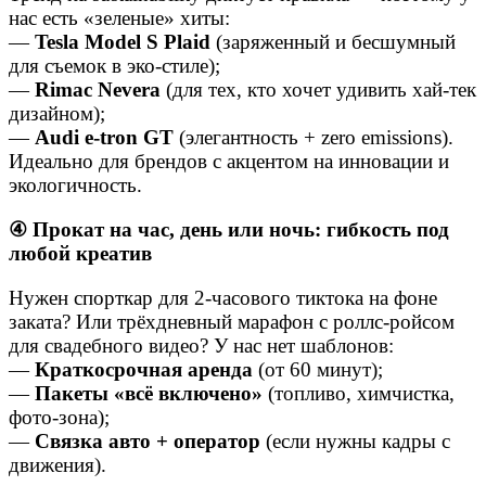
нас есть «зеленые» хиты:
—
Tesla Model S Plaid
(заряженный и бесшумный
для съемок в эко-стиле);
—
Rimac Nevera
(для тех, кто хочет удивить хай-тек
дизайном);
—
Audi e-tron GT
(элегантность + zero emissions).
Идеально для брендов с акцентом на инновации и
экологичность.
④
Прокат на час, день или ночь: гибкость под
любой креатив
Нужен спорткар для 2-часового тиктока на фоне
заката? Или трёхдневный марафон с роллс-ройсом
для свадебного видео? У нас нет шаблонов:
—
Краткосрочная аренда
(от 60 минут);
—
Пакеты «всё включено»
(топливо, химчистка,
фото-зона);
—
Связка авто + оператор
(если нужны кадры с
движения).