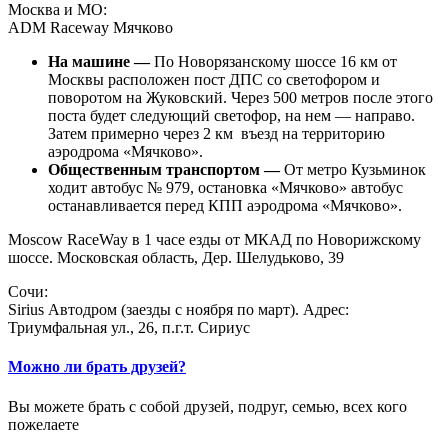
Москва и МО:
ADM Raceway Мячково
На машине —
По Новорязанскому шоссе 16 км от
Москвы расположен пост ДПС со светофором и
поворотом на Жуковский. Через 500 метров после этого
поста будет следующий светофор, на нем — направо.
Затем примерно через 2 км въезд на территорию
аэродрома «Мячково».
Общественным транспортом —
От метро Кузьминок
ходит автобус № 979, остановка «Мячково» автобус
останавливается перед КПП аэродрома «Мячково».
Moscow RaceWay в 1 часе езды от МКАД по Новорижскому
шоссе. Московская область, Дер. Шелудьково, 39
Сочи:
Sirius Автодром (заезды с ноября по март). Адрес:
Триумфальная ул., 26, п.г.т. Сириус
Можно ли брать друзей?
Вы можете брать с собой друзей, подруг, семью, всех кого
пожелаете