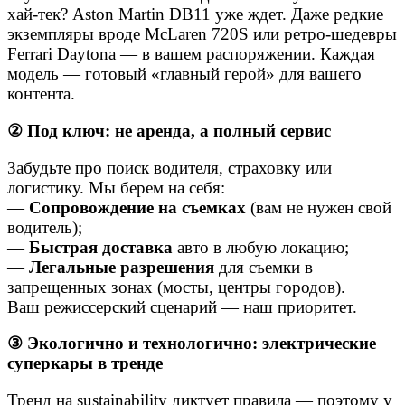
хай-тек? Aston Martin DB11 уже ждет. Даже редкие
экземпляры вроде McLaren 720S или ретро-шедевры
Ferrari Daytona — в вашем распоряжении. Каждая
модель — готовый «главный герой» для вашего
контента.
②
Под ключ: не аренда, а полный сервис
Забудьте про поиск водителя, страховку или
логистику. Мы берем на себя:
—
Сопровождение на съемках
(вам не нужен свой
водитель);
—
Быстрая доставка
авто в любую локацию;
—
Легальные разрешения
для съемки в
запрещенных зонах (мосты, центры городов).
Ваш режиссерский сценарий — наш приоритет.
③
Экологично и технологично: электрические
суперкары в тренде
Тренд на sustainability диктует правила — поэтому у