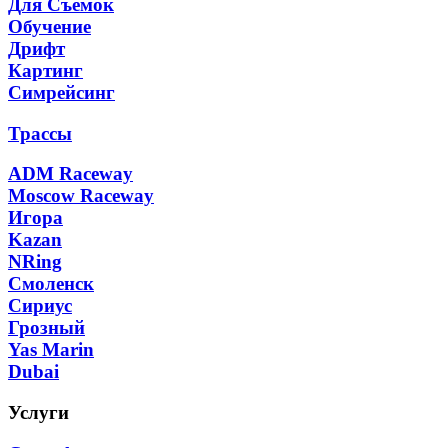
Для Съёмок
Обучение
Дрифт
Картинг
Симрейсинг
Трассы
ADM Raceway
Moscow Raceway
Игора
Kazan
NRing
Смоленск
Сириус
Грозный
Yas Marin
Dubai
Услуги