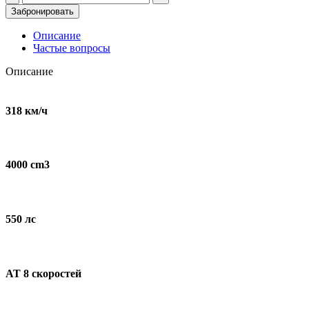
товара
Забронировать
Bentley
Continental
Описание
GT
Частые вопросы
для
съемок
Описание
и
мероприятий
318 км/ч
4000 cm3
550 лс
AT 8 скоростей