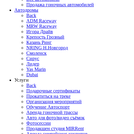
Продажа гоночных автомобилей
Автодромы
Back
ADM Raceway
MRW Raceway
Игора Драйв
Крепость Грозный
Казань Ринг
NRING Н.Новгород
Смоленск
Сирус
Лидер
Yas Marin
Dubai
Услуги
Back
Подарочные сертификаты
Прокатиться на треке
Организация мероприятий
Обучение Автоспорт
Аренда гоночной трассы
Авто для фото/видео съёмок
Фотосессии
Продакшен студия MIRRent
Аренда симрейсинг кокпитов