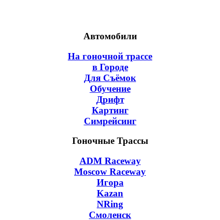
Автомобили
На гоночной трассе
в Городе
Для Съёмок
Обучение
Дрифт
Картинг
Симрейсинг
Гоночные Трассы
ADM Raceway
Moscow Raceway
Игора
Kazan
NRing
Смоленск