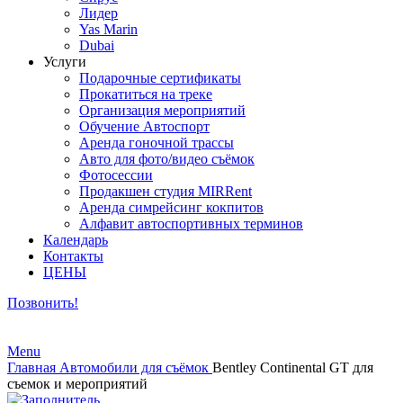
Лидер
Yas Marin
Dubai
Услуги
Подарочные сертификаты
Прокатиться на треке
Организация мероприятий
Обучение Автоспорт
Аренда гоночной трассы
Авто для фото/видео съёмок
Фотосессии
Продакшен студия MIRRent
Аренда симрейсинг кокпитов
Алфавит автоспортивных терминов
Календарь
Контакты
ЦЕНЫ
Позвонить!
Menu
Главная
Автомобили для съёмок
Bentley Continental GT для
съемок и мероприятий