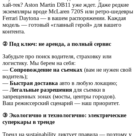
хай-тек? Aston Martin DB11 уже ждет. Даже редкие
экземпляры вроде McLaren 720S или ретро-шедевры
Ferrari Daytona — в вашем распоряжении. Каждая
модель — готовый «главный герой» для вашего
контента.
②
Под ключ: не аренда, а полный сервис
Забудьте про поиск водителя, страховку или
логистику. Мы берем на себя:
—
Сопровождение на съемках
(вам не нужен свой
водитель);
—
Быстрая доставка
авто в любую локацию;
—
Легальные разрешения
для съемки в
запрещенных зонах (мосты, центры городов).
Ваш режиссерский сценарий — наш приоритет.
③
Экологично и технологично: электрические
суперкары в тренде
Тренд на sustainability диктует правила — поэтому у