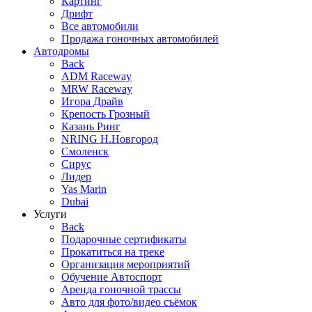
Картинг
Дрифт
Все автомобили
Продажа гоночных автомобилей
Автодромы
Back
ADM Raceway
MRW Raceway
Игора Драйв
Крепость Грозный
Казань Ринг
NRING Н.Новгород
Смоленск
Сирус
Лидер
Yas Marin
Dubai
Услуги
Back
Подарочные сертификаты
Прокатиться на треке
Организация мероприятий
Обучение Автоспорт
Аренда гоночной трассы
Авто для фото/видео съёмок