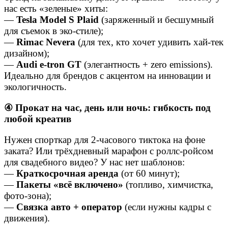
нас есть «зеленые» хиты:
—
Tesla Model S Plaid
(заряженный и бесшумный
для съемок в эко-стиле);
—
Rimac Nevera
(для тех, кто хочет удивить хай-тек
дизайном);
—
Audi e-tron GT
(элегантность + zero emissions).
Идеально для брендов с акцентом на инновации и
экологичность.
④
Прокат на час, день или ночь: гибкость под
любой креатив
Нужен спорткар для 2-часового тиктока на фоне
заката? Или трёхдневный марафон с роллс-ройсом
для свадебного видео? У нас нет шаблонов:
—
Краткосрочная аренда
(от 60 минут);
—
Пакеты «всё включено»
(топливо, химчистка,
фото-зона);
—
Связка авто + оператор
(если нужны кадры с
движения).