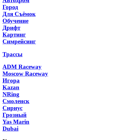
Автодром
Город
Для Съёмок
Обучение
Дрифт
Картинг
Симрейсинг
Трассы
ADM Raceway
Moscow Raceway
Игора
Kazan
NRing
Смоленск
Сириус
Грозный
Yas Marin
Dubai