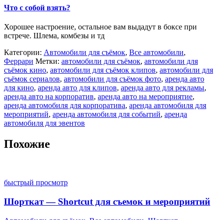
Что с собой взять?
Хорошее настроение, остальное вам выдадут в боксе при
встрече. Шлема, комбезы и тд
Категории:
Автомобили для съёмок
,
Все автомобили
,
Феррари
Метки:
автомобили для съёмок
,
автомобили для
съёмок кино
,
автомобили для съёмок клипов
,
автомобили для
съёмок сериалов
,
автомобили для съёмок фото
,
аренда авто
для кино
,
аренда авто для клипов
,
аренда авто для рекламы
,
аренда авто на корпоратив
,
аренда авто на мероприятие
,
аренда автомобиля для корпоратива
,
аренда автомобиля для
мероприятий
,
аренда автомобиля для событий
,
аренда
автомобиля для эвентов
Похожие
быстрый просмотр
Шорткат — Shortcut для съемок и мероприятий