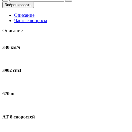
товара
Забронировать
Ferrari
488
Описание
GTB
Частые вопросы
для
съемок
Описание
и
мероприятий
330 км/ч
3902 cm3
670 лс
AT 8 скоростей