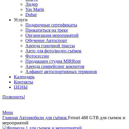
Лидер
Yas Marin
Dubai
Услуги
Подарочные сертификаты
Прокатиться на треке
Организация мероприятий
Обучение Автоспорт
Аренда гоночной трассы
Авто для фото/видео съёмок
Фотосессии
Продакшен студия MIRRent
Аренда симрейсинг кокпитов
Алфавит автоспортивных терминов
Календарь
Контакты
ЦЕНЫ
Позвонить!
Menu
Главная
Автомобили для съёмок
Ferrari 488 GTB для съемок и
мероприятий