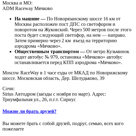
Москва и МО:
ADM Raceway Мячково
На машине —
По Новорязанскому шоссе 16 км от
Москвы расположен пост ДПС со светофором и
поворотом на Жуковский. Через 500 метров после этого
поста будет следующий светофор, на нем — направо.
Затем примерно через 2 км въезд на территорию
аэродрома «Мячково».
Общественным транспортом —
От метро Кузьминок
ходит автобус № 979, остановка «Мячково» автобус
останавливается перед КПП аэродрома «Мячково».
Moscow RaceWay в 1 часе езды от МКАД по Новорижскому
шоссе. Московская область, Дер. Шелудьково, 39
Сочи:
Sirius Автодром (заезды с ноября по март). Адрес:
Триумфальная ул., 26, п.г.т. Сириус
Можно ли брать друзей?
Вы можете брать с собой друзей, подруг, семью, всех кого
пожелаете