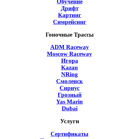
Обучение
Дрифт
Картинг
Симрейсинг
Гоночные Трассы
ADM Raceway
Moscow Raceway
Игора
Kazan
NRing
Смоленск
Сириус
Грозный
Yas Marin
Dubai
Услуги
Сертификаты