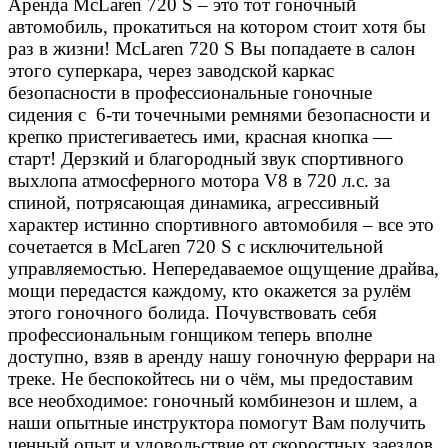
Аренда McLaren 720 S – это тот гоночный
автомобиль, прокатиться на котором стоит хотя бы
раз в жизни! McLaren 720 S Вы попадаете в салон
этого суперкара, через заводской каркас
безопасности в профессиональные гоночные
сидения с 6-ти точечными ремнями безопасности и
крепко пристегиваетесь ими, красная кнопка —
старт! Дерзкий и благородный звук спортивного
выхлопа атмосферного мотора V8 в 720 л.с. за
спиной, потрясающая динамика, агрессивный
характер истинно спортивного автомобиля – все это
сочетается в McLaren 720 S с исключительной
управляемостью. Непередаваемое ощущение драйва,
мощи передастся каждому, кто окажется за рулём
этого гоночного болида. Почувствовать себя
профессиональным гонщиком теперь вполне
доступно, взяв в аренду нашу гоночную феррари на
треке. Не беспокойтесь ни о чём, мы предоставим
все необходимое: гоночный комбинезон и шлем, а
наши опытные инструктора помогут Вам получить
ценный опыт и удовольствие от скоростных заездов