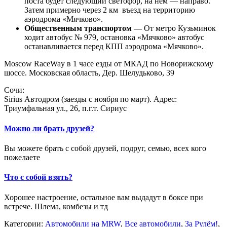
поста будет следующий светофор, на нем — направо.
Затем примерно через 2 км въезд на территорию
аэродрома «Мячково».
Общественным транспортом —
От метро Кузьминок
ходит автобус № 979, остановка «Мячково» автобус
останавливается перед КПП аэродрома «Мячково».
Moscow RaceWay в 1 часе езды от МКАД по Новорижскому
шоссе. Московская область, Дер. Шелудьково, 39
Сочи:
Sirius Автодром (заезды с ноября по март). Адрес:
Триумфальная ул., 26, п.г.т. Сириус
Можно ли брать друзей?
Вы можете брать с собой друзей, подруг, семью, всех кого
пожелаете
Что с собой взять?
Хорошее настроение, остальное вам выдадут в боксе при
встрече. Шлема, комбезы и тд
Категории:
Автомобили на MRW
,
Все автомобили
,
За Рулём!
,