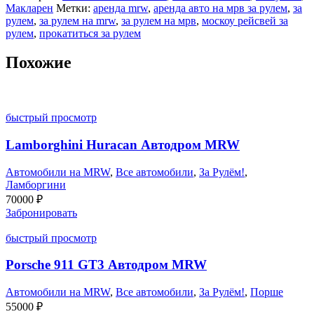
Макларен
Метки:
аренда mrw
,
аренда авто на мрв за рулем
,
за
рулем
,
за рулем на mrw
,
за рулем на мрв
,
москоу рейсвей за
рулем
,
прокатиться за рулем
Похожие
быстрый просмотр
Lamborghini Huracan Автодром MRW
Автомобили на MRW
,
Все автомобили
,
За Рулём!
,
Ламборгини
70000
₽
Забронировать
быстрый просмотр
Porsche 911 GT3 Автодром MRW
Автомобили на MRW
,
Все автомобили
,
За Рулём!
,
Порше
55000
₽