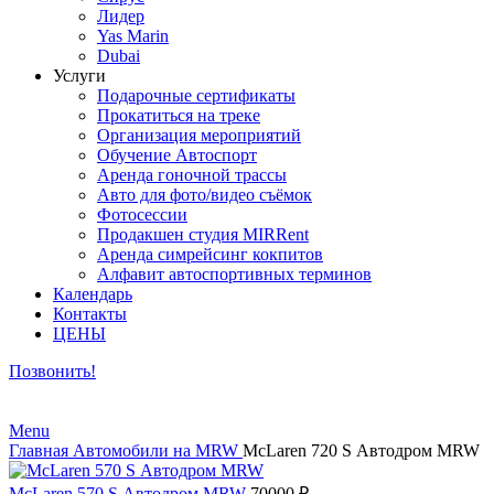
Лидер
Yas Marin
Dubai
Услуги
Подарочные сертификаты
Прокатиться на треке
Организация мероприятий
Обучение Автоспорт
Аренда гоночной трассы
Авто для фото/видео съёмок
Фотосессии
Продакшен студия MIRRent
Аренда симрейсинг кокпитов
Алфавит автоспортивных терминов
Календарь
Контакты
ЦЕНЫ
Позвонить!
Menu
Главная
Автомобили на MRW
McLaren 720 S Автодром MRW
McLaren 570 S Автодром MRW
70000
₽