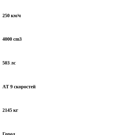
и
мероприятий
250 км/ч
4000 cm3
503 лс
AT 9 скоростей
2145 кг
Город