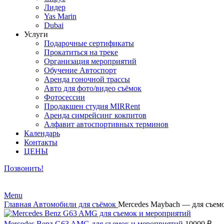
Лидер
Yas Marin
Dubai
Услуги
Подарочные сертификаты
Прокатиться на треке
Организация мероприятий
Обучение Автоспорт
Аренда гоночной трассы
Авто для фото/видео съёмок
Фотосессии
Продакшен студия MIRRent
Аренда симрейсинг кокпитов
Алфавит автоспортивных терминов
Календарь
Контакты
ЦЕНЫ
Позвонить!
Menu
Главная
Автомобили для съёмок
Mercedes Maybach — для съем
Mercedes Benz G63 AMG для съемок и мероприятий
10000
₽