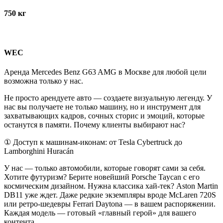
750 кг
WEC
Аренда Mercedes Benz G63 AMG в Москве для любой цели
возможна только у нас.
Не просто арендуете авто — создаете визуальную легенду. У
нас вы получаете не только машину, но и инструмент для
захватывающих кадров, сочных сторис и эмоций, которые
останутся в памяти. Почему клиенты выбирают нас?
① Доступ к машинам-иконам: от Tesla Cybertruck до
Lamborghini Huracán
У нас — только автомобили, которые говорят сами за себя.
Хотите футуризм? Берите новейший Porsche Taycan с его
космическим дизайном. Нужна классика хай-тек? Aston Martin
DB11 уже ждет. Даже редкие экземпляры вроде McLaren 720S
или ретро-шедевры Ferrari Daytona — в вашем распоряжении.
Каждая модель — готовый «главный герой» для вашего
контента.