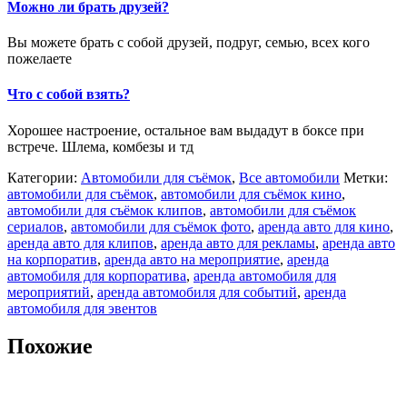
Можно ли брать друзей?
Вы можете брать с собой друзей, подруг, семью, всех кого
пожелаете
Что с собой взять?
Хорошее настроение, остальное вам выдадут в боксе при
встрече. Шлема, комбезы и тд
Категории:
Автомобили для съёмок
,
Все автомобили
Метки:
автомобили для съёмок
,
автомобили для съёмок кино
,
автомобили для съёмок клипов
,
автомобили для съёмок
сериалов
,
автомобили для съёмок фото
,
аренда авто для кино
,
аренда авто для клипов
,
аренда авто для рекламы
,
аренда авто
на корпоратив
,
аренда авто на мероприятие
,
аренда
автомобиля для корпоратива
,
аренда автомобиля для
мероприятий
,
аренда автомобиля для событий
,
аренда
автомобиля для эвентов
Похожие