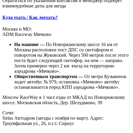
Обратиться по указанным контактам и менеджер подберет
взаимоудобные даты для заезда
Куда ехать / Как доехать?
Москва и МО:
ADM Raceway Мячково
На машине —
По Новорязанскому шоссе 16 км от
Москвы расположен пост ДПС со светофором и
поворотом на Жуковский. Через 500 метров после этого
поста будет следующий светофор, на нем — направо.
Затем примерно через 2 км въезд на территорию
аэродрома «Мячково».
Общественным транспортом —
От метро Кузьминок
ходит автобус № 979, остановка «Мячково» автобус
останавливается перед КПП аэродрома «Мячково».
Moscow RaceWay в 1 часе езды от МКАД по Новорижскому
шоссе. Московская область, Дер. Шелудьково, 39
Сочи:
Sirius Автодром (заезды с ноября по март). Адрес:
Триумфальная ул., 26, п.г.т. Сириус