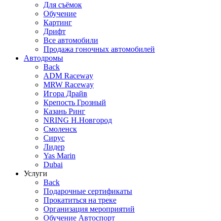
Для съёмок
Обучение
Картинг
Дрифт
Все автомобили
Продажа гоночных автомобилей
Автодромы
Back
ADM Raceway
MRW Raceway
Игора Драйв
Крепость Грозный
Казань Ринг
NRING Н.Новгород
Смоленск
Сирус
Лидер
Yas Marin
Dubai
Услуги
Back
Подарочные сертификаты
Прокатиться на треке
Организация мероприятий
Обучение Автоспорт