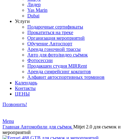
Лидер
Yas Marin
Dubai
Услуги
Подарочные сертификаты
Прокатиться на треке
Организация мероприятий
Обучение Автоспорт
Аренда гоночной трассы
Авто для фото/видео съёмок
Фотосессии
Продакшен студия MIRRent
Аренда симрейсинг кокпитов
Алфавит автоспортивных терминов
Календарь
Контакты
ЦЕНЫ
Позвонить!
Menu
Главная
Автомобили для съёмок
Mitjet 2.0 для съемок и
мероприятий