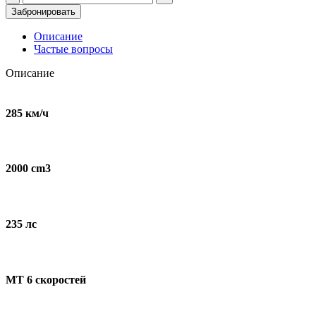
товара
Забронировать
Mitjet
2.0
Описание
для
Частые вопросы
съемок
и
Описание
мероприятий
285 км/ч
2000 cm3
235 лс
МT 6 скоростей