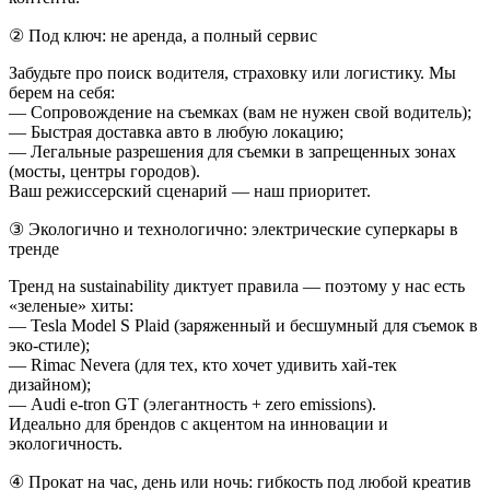
② Под ключ: не аренда, а полный сервис
Забудьте про поиск водителя, страховку или логистику. Мы
берем на себя:
— Сопровождение на съемках (вам не нужен свой водитель);
— Быстрая доставка авто в любую локацию;
— Легальные разрешения для съемки в запрещенных зонах
(мосты, центры городов).
Ваш режиссерский сценарий — наш приоритет.
③ Экологично и технологично: электрические суперкары в
тренде
Тренд на sustainability диктует правила — поэтому у нас есть
«зеленые» хиты:
— Tesla Model S Plaid (заряженный и бесшумный для съемок в
эко-стиле);
— Rimac Nevera (для тех, кто хочет удивить хай-тек
дизайном);
— Audi e-tron GT (элегантность + zero emissions).
Идеально для брендов с акцентом на инновации и
экологичность.
④ Прокат на час, день или ночь: гибкость под любой креатив