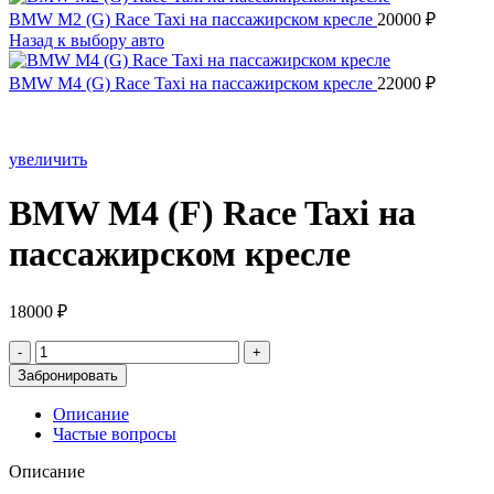
BMW M2 (G) Race Taxi на пассажирском кресле
20000
₽
Назад к выбору авто
BMW M4 (G) Race Taxi на пассажирском кресле
22000
₽
увеличить
BMW M4 (F) Race Taxi на
пассажирском кресле
18000
₽
Количество
товара
Забронировать
BMW
M4
Описание
(F)
Частые вопросы
Race
Taxi
Описание
на