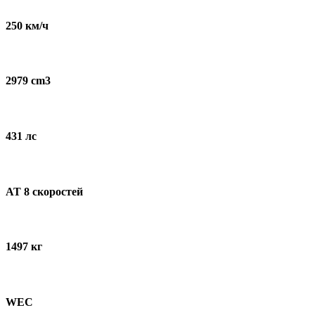
пассажирском
кресле
250 км/ч
2979 cm3
431 лс
AT 8 скоростей
1497 кг
WEC