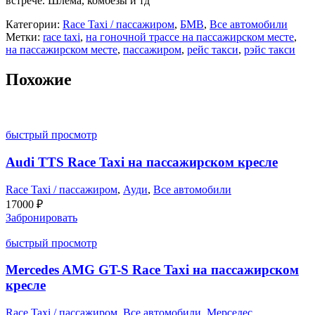
встрече. Шлема, комбезы и тд
Категории:
Race Taxi / пассажиром
,
БМВ
,
Все автомобили
Метки:
race taxi
,
на гоночной трассе на пассажирском месте
,
на пассажирском месте
,
пассажиром
,
рейс такси
,
рэйс такси
Похожие
быстрый просмотр
Audi TTS Race Taxi на пассажирском кресле
Race Taxi / пассажиром
,
Ауди
,
Все автомобили
17000
₽
Забронировать
быстрый просмотр
Mercedes AMG GT-S Race Taxi на пассажирском
кресле
Race Taxi / пассажиром
,
Все автомобили
,
Мерседес