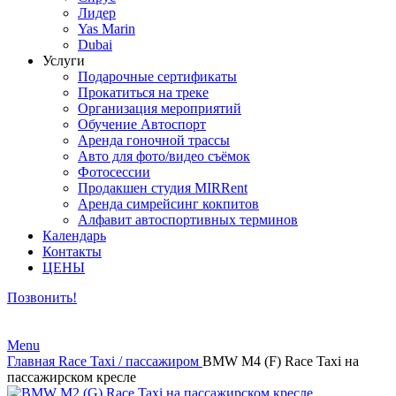
Лидер
Yas Marin
Dubai
Услуги
Подарочные сертификаты
Прокатиться на треке
Организация мероприятий
Обучение Автоспорт
Аренда гоночной трассы
Авто для фото/видео съёмок
Фотосессии
Продакшен студия MIRRent
Аренда симрейсинг кокпитов
Алфавит автоспортивных терминов
Календарь
Контакты
ЦЕНЫ
Позвонить!
Menu
Главная
Race Taxi / пассажиром
BMW M4 (F) Race Taxi на
пассажирском кресле