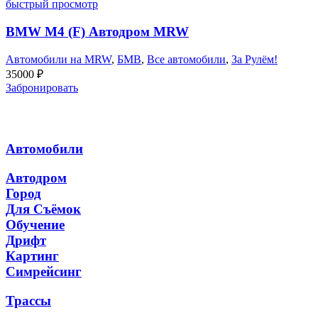
быстрый просмотр
BMW M4 (F) Автодром MRW
Автомобили на MRW
,
БМВ
,
Все автомобили
,
За Рулём!
35000
₽
Забронировать
Автомобили
Автодром
Город
Для Съёмок
Обучение
Дрифт
Картинг
Симрейсинг
Трассы