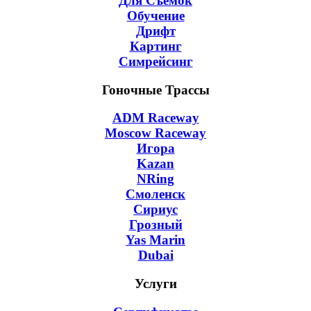
Для Съёмок
Обучение
Дрифт
Картинг
Симрейсинг
Гоночные Трассы
ADM Raceway
Moscow Raceway
Игора
Kazan
NRing
Смоленск
Сириус
Грозный
Yas Marin
Dubai
Услуги