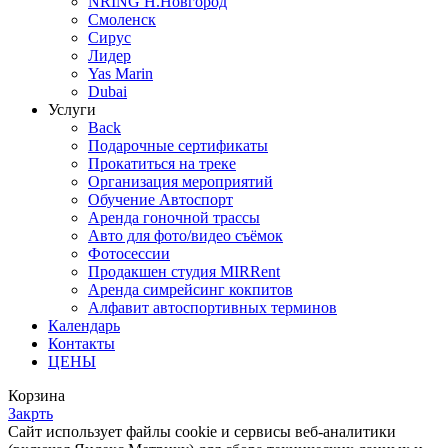
NRING Н.Новгород
Смоленск
Сирус
Лидер
Yas Marin
Dubai
Услуги
Back
Подарочные сертификаты
Прокатиться на треке
Организация мероприятий
Обучение Автоспорт
Аренда гоночной трассы
Авто для фото/видео съёмок
Фотосессии
Продакшен студия MIRRent
Аренда симрейсинг кокпитов
Алфавит автоспортивных терминов
Календарь
Контакты
ЦЕНЫ
Корзина
Закрть
Cайт использует файлы cookie и сервисы веб-аналитики