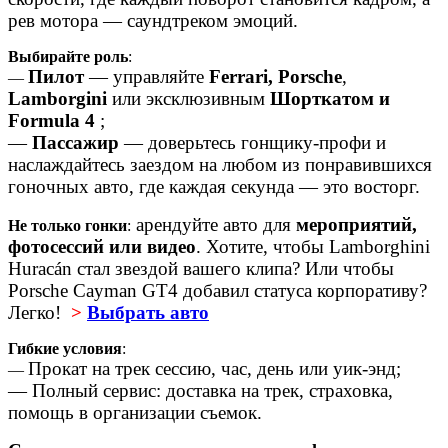
рев мотора — саундтреком эмоций.
Выбирайте роль
:
Пилот
— управляйте
Ferrari,
Porsche
,
—
Lamborgini
или эксклюзивным
Шорткатом и
Formula 4
;
—
Пассажир
— доверьтесь гонщику-профи и
наслаждайтесь заездом на любом из понравившихся
гоночных авто, где каждая секунда — это восторг.
арендуйте авто для
мероприятий,
Не только гонки
:
фотосессий или видео
. Хотите, чтобы Lamborghini
Huracán стал звездой вашего клипа? Или чтобы
Porsche Cayman GT4 добавил статуса корпоративу?
Легко!
>
Выбрать авто
Гибкие условия
:
Прокат на трек сессию, час, день или уик-энд;
—
— Полный сервис: доставка на трек, страховка,
помощь в организации съемок.