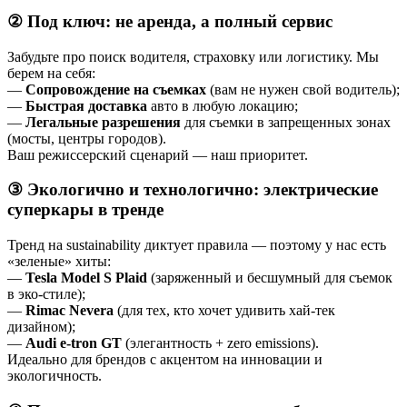
②
Под ключ: не аренда, а полный сервис
Забудьте про поиск водителя, страховку или логистику. Мы
берем на себя:
—
Сопровождение на съемках
(вам не нужен свой водитель);
—
Быстрая доставка
авто в любую локацию;
—
Легальные разрешения
для съемки в запрещенных зонах
(мосты, центры городов).
Ваш режиссерский сценарий — наш приоритет.
③
Экологично и технологично: электрические
суперкары в тренде
Тренд на sustainability диктует правила — поэтому у нас есть
«зеленые» хиты:
—
Tesla Model S Plaid
(заряженный и бесшумный для съемок
в эко-стиле);
—
Rimac Nevera
(для тех, кто хочет удивить хай-тек
дизайном);
—
Audi e-tron GT
(элегантность + zero emissions).
Идеально для брендов с акцентом на инновации и
экологичность.