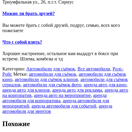
Триумфальная ул., 26, п.г.т. Сириус
Можно ли брать друзей?
Вы можете брать с собой друзей, подруг, семью, всех кого
пожелаете
Что с собой взять?
Хорошее настроение, остальное вам выдадут в боксе при
встрече. Шлема, комбезы и тд
Категории:
Автомобили для съёмок
,
Все автомобили
,
Ролс-
Ройс
Метки:
автомобили для съёмок
,
автомобили для съёмок
кино
,
автомобили для съёмок клипов
,
автомобили для съёмок
сериалов
,
автомобили для съёмок фото
,
аренда авто для кино
,
аренда авто для клипов
,
аренда авто для рекламы
,
аренда авто
на корпоратив
,
аренда авто на мероприятие
,
аренда
автомобиля для корпоратива
,
аренда автомобиля для
мероприятий
,
аренда автомобиля для событий
,
аренда
автомобиля для эвентов
Похожие