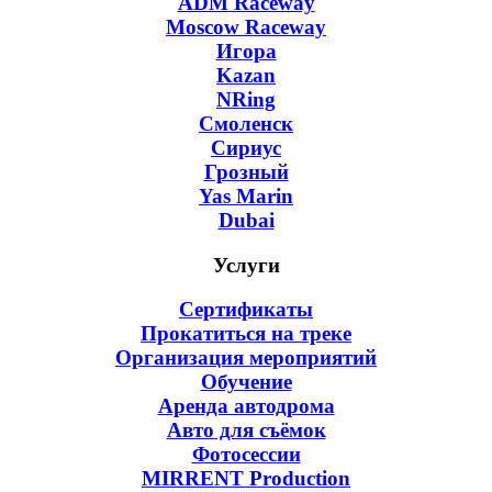
ADM Raceway
Moscow Raceway
Игора
Kazan
NRing
Смоленск
Сириус
Грозный
Yas Marin
Dubai
Услуги
Сертификаты
Прокатиться на треке
Организация мероприятий
Обучение
Аренда автодрома
Авто для съёмок
Фотосессии
MIRRENT Production