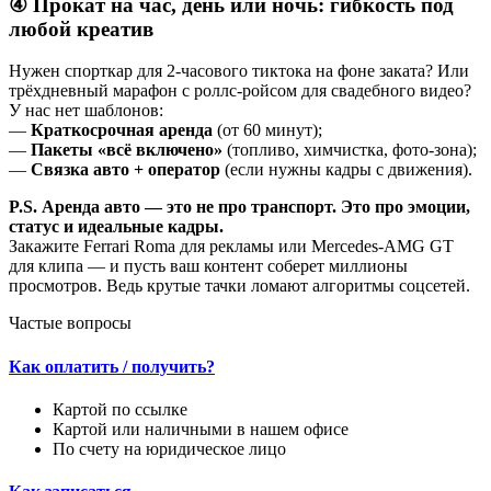
④
Прокат на час, день или ночь: гибкость под
любой креатив
Нужен спорткар для 2-часового тиктока на фоне заката? Или
трёхдневный марафон с роллс-ройсом для свадебного видео?
У нас нет шаблонов:
—
Краткосрочная аренда
(от 60 минут);
—
Пакеты «всё включено»
(топливо, химчистка, фото-зона);
—
Связка авто + оператор
(если нужны кадры с движения).
P.S. Аренда авто — это не про транспорт. Это про эмоции,
статус и идеальные кадры.
Закажите Ferrari Roma для рекламы или Mercedes-AMG GT
для клипа — и пусть ваш контент соберет миллионы
просмотров. Ведь крутые тачки ломают алгоритмы соцсетей.
Частые вопросы
Как оплатить / получить?
Картой по ссылке
Картой или наличными в нашем офисе
По счету на юридическое лицо