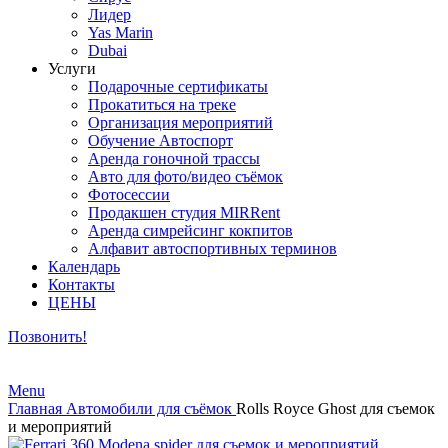
Лидер
Yas Marin
Dubai
Услуги
Подарочные сертификаты
Прокатиться на треке
Организация мероприятий
Обучение Автоспорт
Аренда гоночной трассы
Авто для фото/видео съёмок
Фотосессии
Продакшен студия MIRRent
Аренда симрейсинг кокпитов
Алфавит автоспортивных терминов
Календарь
Контакты
ЦЕНЫ
Позвонить!
Menu
Главная
Автомобили для съёмок
Rolls Royce Ghost для съемок
и мероприятий