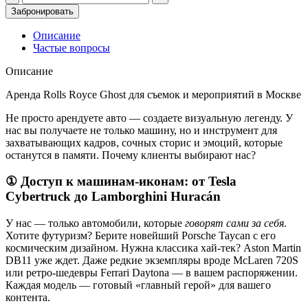
товара
Забронировать
Rolls
Royce
Описание
Ghost
Частые вопросы
для
съемок
Описание
и
мероприятий
Аренда Rolls Royce Ghost для съемок и мероприятий в Москве
Не просто арендуете авто — создаете визуальную легенду. У
нас вы получаете не только машину, но и инструмент для
захватывающих кадров, сочных сторис и эмоций, которые
останутся в памяти. Почему клиенты выбирают нас?
①
Доступ к машинам-иконам: от Tesla
Cybertruck до Lamborghini Huracán
У нас — только автомобили, которые
говорят сами за себя
.
Хотите футуризм? Берите новейший Porsche Taycan с его
космическим дизайном. Нужна классика хай-тек? Aston Martin
DB11 уже ждет. Даже редкие экземпляры вроде McLaren 720S
или ретро-шедевры Ferrari Daytona — в вашем распоряжении.
Каждая модель — готовый «главный герой» для вашего
контента.