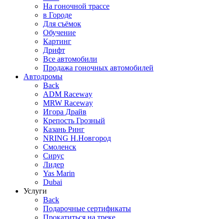
На гоночной трассе
в Городе
Для съёмок
Обучение
Картинг
Дрифт
Все автомобили
Продажа гоночных автомобилей
Автодромы
Back
ADM Raceway
MRW Raceway
Игора Драйв
Крепость Грозный
Казань Ринг
NRING Н.Новгород
Смоленск
Сирус
Лидер
Yas Marin
Dubai
Услуги
Back
Подарочные сертификаты
Прокатиться на треке