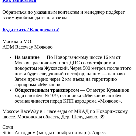
Как записаться
Обратиться по указанным контактам и менеджер подберет
взаимоудобные даты для заезда
Куда ехать / Как доехать?
Москва и МО:
ADM Raceway Мячково
На машине —
По Новорязанскому шоссе 16 км от
Москвы расположен пост ДПС со светофором и
поворотом на Жуковский. Через 500 метров после этого
поста будет следующий светофор, на нем — направо.
Затем примерно через 2 км въезд на территорию
аэродрома «Мячково».
Общественным транспортом —
От метро Кузьминок
ходит автобус № 979, остановка «Мячково» автобус
останавливается перед КПП аэродрома «Мячково».
Moscow RaceWay в 1 часе езды от МКАД по Новорижскому
шоссе. Московская область, Дер. Шелудьково, 39
Сочи:
Sirius Автодром (заезды с ноября по март). Адрес: