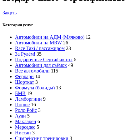
Закрть
Категории услуг
Автомобили на АДМ (Мячково)
12
Автомобили на MRW
26
Race Taxi / пассажиром
23
За Рулём!
35
Подарочные Сертификаты
6
Автомобили для съёмок
49
Все автомобили
115
Феррари
14
Шорткат
3
Формула (болиды)
13
БМВ
19
Ламборгини
9
Порше
16
Ролс-Ройс
3
Ауди
5
Макларен
6
Мерседес
5
Ниссан
3
Симрейсинг тренировки
3