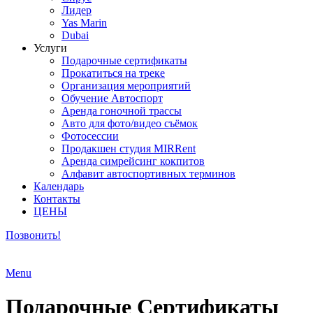
Лидер
Yas Marin
Dubai
Услуги
Подарочные сертификаты
Прокатиться на треке
Организация мероприятий
Обучение Автоспорт
Аренда гоночной трассы
Авто для фото/видео съёмок
Фотосессии
Продакшен студия MIRRent
Аренда симрейсинг кокпитов
Алфавит автоспортивных терминов
Календарь
Контакты
ЦЕНЫ
Позвонить!
Menu
Подарочные Сертификаты