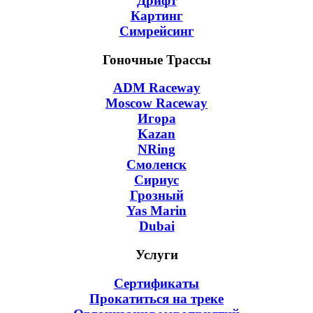
Дрифт
Картинг
Симрейсинг
Гоночные Трассы
ADM Raceway
Moscow Raceway
Игора
Kazan
NRing
Смоленск
Сириус
Грозный
Yas Marin
Dubai
Услуги
Сертификаты
Прокатиться на треке