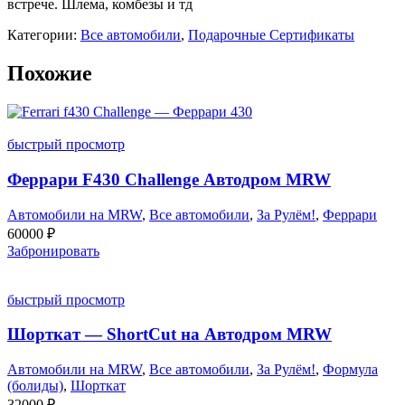
встрече. Шлема, комбезы и тд
Категории:
Все автомобили
,
Подарочные Сертификаты
Похожие
быстрый просмотр
Феррари F430 Challenge Автодром MRW
Автомобили на MRW
,
Все автомобили
,
За Рулём!
,
Феррари
60000
₽
Забронировать
быстрый просмотр
Шорткат — ShortCut на Автодром MRW
Автомобили на MRW
,
Все автомобили
,
За Рулём!
,
Формула
(болиды)
,
Шорткат
32000
₽