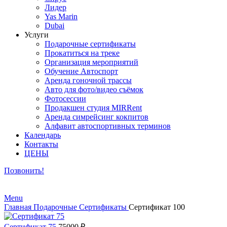
Лидер
Yas Marin
Dubai
Услуги
Подарочные сертификаты
Прокатиться на треке
Организация мероприятий
Обучение Автоспорт
Аренда гоночной трассы
Авто для фото/видео съёмок
Фотосессии
Продакшен студия MIRRent
Аренда симрейсинг кокпитов
Алфавит автоспортивных терминов
Календарь
Контакты
ЦЕНЫ
Позвонить!
Menu
Главная
Подарочные Сертификаты
Сертификат 100
Сертификат 75
75000
₽