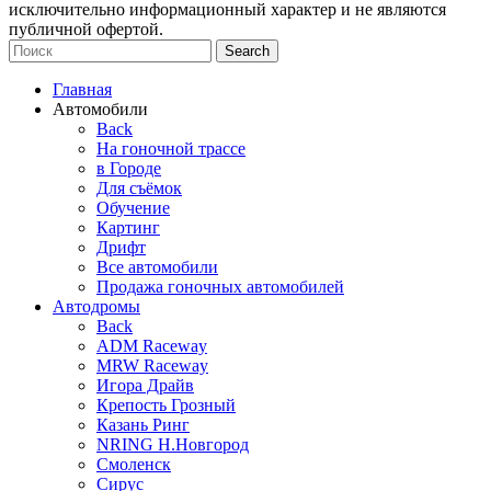
исключительно информационный характер и не являются
публичной офертой.
Search
Главная
Автомобили
Back
На гоночной трассе
в Городе
Для съёмок
Обучение
Картинг
Дрифт
Все автомобили
Продажа гоночных автомобилей
Автодромы
Back
ADM Raceway
MRW Raceway
Игора Драйв
Крепость Грозный
Казань Ринг
NRING Н.Новгород
Смоленск
Сирус