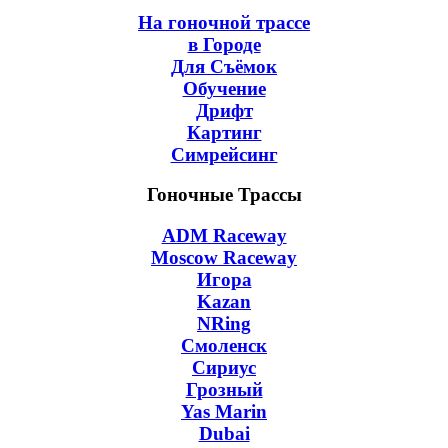
На гоночной трассе
в Городе
Для Съёмок
Обучение
Дрифт
Картинг
Симрейсинг
Гоночные Трассы
ADM Raceway
Moscow Raceway
Игора
Kazan
NRing
Смоленск
Сириус
Грозный
Yas Marin
Dubai