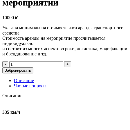
мероприятий
10000
₽
Указана минимальная стоимость часа аренды транспортного
средства.
Стоимость аренды на мероприятие просчитывается
индивидуально
и состоит из многих аспектов:сроки, логистика, модификации
и брендирование и тд.
Количество
товара
Забронировать
BMW
e36
Описание
cup
Частые вопросы
для
съемок
Описание
и
мероприятий
335 км/ч