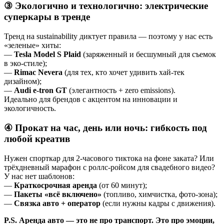
③
Экологично и технологично: электрические
суперкары в тренде
Тренд на sustainability диктует правила — поэтому у нас есть
«зеленые» хиты:
—
Tesla Model S Plaid
(заряженный и бесшумный для съемок
в эко-стиле);
—
Rimac Nevera
(для тех, кто хочет удивить хай-тек
дизайном);
—
Audi e-tron GT
(элегантность + zero emissions).
Идеально для брендов с акцентом на инновации и
экологичность.
④
Прокат на час, день или ночь: гибкость под
любой креатив
Нужен спорткар для 2-часового тиктока на фоне заката? Или
трёхдневный марафон с роллс-ройсом для свадебного видео?
У нас нет шаблонов:
—
Краткосрочная аренда
(от 60 минут);
—
Пакеты «всё включено»
(топливо, химчистка, фото-зона);
—
Связка авто + оператор
(если нужны кадры с движения).
P.S. Аренда авто — это не про транспорт. Это про эмоции,