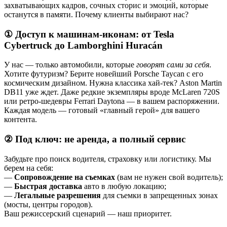
захватывающих кадров, сочных сторис и эмоций, которые
останутся в памяти. Почему клиенты выбирают нас?
①
Доступ к машинам-иконам: от Tesla
Cybertruck до Lamborghini Huracán
У нас — только автомобили, которые
говорят сами за себя
.
Хотите футуризм? Берите новейший Porsche Taycan с его
космическим дизайном. Нужна классика хай-тек? Aston Martin
DB11 уже ждет. Даже редкие экземпляры вроде McLaren 720S
или ретро-шедевры Ferrari Daytona — в вашем распоряжении.
Каждая модель — готовый «главный герой» для вашего
контента.
②
Под ключ: не аренда, а полный сервис
Забудьте про поиск водителя, страховку или логистику. Мы
берем на себя:
—
Сопровождение на съемках
(вам не нужен свой водитель);
—
Быстрая доставка
авто в любую локацию;
—
Легальные разрешения
для съемки в запрещенных зонах
(мосты, центры городов).
Ваш режиссерский сценарий — наш приоритет.