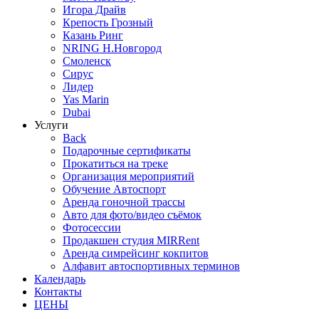
Игора Драйв
Крепость Грозный
Казань Ринг
NRING Н.Новгород
Смоленск
Сирус
Лидер
Yas Marin
Dubai
Услуги
Back
Подарочные сертификаты
Прокатиться на треке
Организация мероприятий
Обучение Автоспорт
Аренда гоночной трассы
Авто для фото/видео съёмок
Фотосессии
Продакшен студия MIRRent
Аренда симрейсинг кокпитов
Алфавит автоспортивных терминов
Календарь
Контакты
ЦЕНЫ