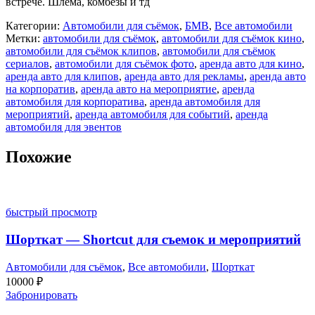
встрече. Шлема, комбезы и тд
Категории:
Автомобили для съёмок
,
БМВ
,
Все автомобили
Метки:
автомобили для съёмок
,
автомобили для съёмок кино
,
автомобили для съёмок клипов
,
автомобили для съёмок
сериалов
,
автомобили для съёмок фото
,
аренда авто для кино
,
аренда авто для клипов
,
аренда авто для рекламы
,
аренда авто
на корпоратив
,
аренда авто на мероприятие
,
аренда
автомобиля для корпоратива
,
аренда автомобиля для
мероприятий
,
аренда автомобиля для событий
,
аренда
автомобиля для эвентов
Похожие
быстрый просмотр
Шорткат — Shortcut для съемок и мероприятий
Автомобили для съёмок
,
Все автомобили
,
Шорткат
10000
₽
Забронировать