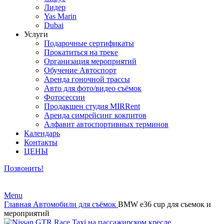
Лидер
Yas Marin
Dubai
Услуги
Подарочные сертификаты
Прокатиться на треке
Организация мероприятий
Обучение Автоспорт
Аренда гоночной трассы
Авто для фото/видео съёмок
Фотосессии
Продакшен студия MIRRent
Аренда симрейсинг кокпитов
Алфавит автоспортивных терминов
Календарь
Контакты
ЦЕНЫ
Позвонить!
Menu
Главная
Автомобили для съёмок
BMW e36 cup для съемок и
мероприятий